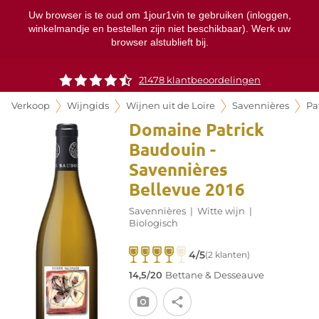
Uw browser is te oud om 1jour1vin te gebruiken (inloggen,
winkelmandje en bestellen zijn niet beschikbaar). Werk uw
browser alstublieft bij.
21478 klantbeoordelingen
Verkoop
Wijngids
Wijnen uit de Loire
Savennières
Pa
Domaine Patrick
Baudouin -
Savennières
Bellevue 2016
Savennières
|
Witte wijn
|
Biologisch
4/5
(2 klanten)
14,5/20
Bettane & Desseauve