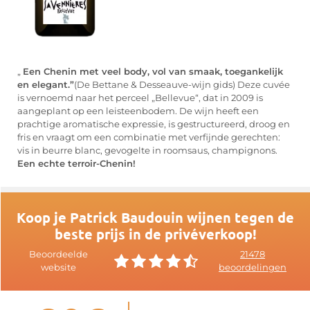
„
Een Chenin met veel body, vol van smaak, toegankelijk
en elegant.”
(De Bettane & Desseauve-wijn gids) Deze cuvée
is vernoemd naar het perceel „Bellevue“, dat in 2009 is
aangeplant op een leisteenbodem. De wijn heeft een
prachtige aromatische expressie, is gestructureerd, droog en
fris en vraagt om een combinatie met verfijnde gerechten:
vis in beurre blanc, gevogelte in roomsaus, champignons.
Een echte terroir-Chenin!
Koop je Patrick Baudouin wijnen tegen de
beste prijs in de privéverkoop!
Beoordeelde
21478
website
beoordelingen