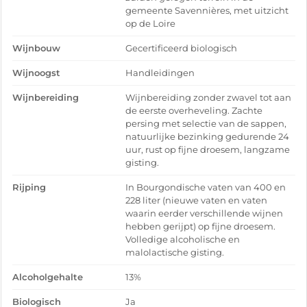
gemeente Savennières, met uitzicht
op de Loire
Wijnbouw
Gecertificeerd biologisch
Wijnoogst
Handleidingen
Wijnbereiding
Wijnbereiding zonder zwavel tot aan
de eerste overheveling. Zachte
persing met selectie van de sappen,
natuurlijke bezinking gedurende 24
uur, rust op fijne droesem, langzame
gisting.
Rijping
In Bourgondische vaten van 400 en
228 liter (nieuwe vaten en vaten
waarin eerder verschillende wijnen
hebben gerijpt) op fijne droesem.
Volledige alcoholische en
malolactische gisting.
Alcoholgehalte
13%
Biologisch
Ja