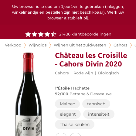
Uw browser is te oud om 1jour1vin te gebruiken (inloggen,
winkelmandje en bestellen zijn niet beschikbaar). Werk uw
browser alstublieft bij.
21486 klantbeoordelingen
Verkoop
Wijngids
Wijnen uit het zuidwesten
Cahors
Château les Croisille
- Cahors Divin 2020
Cahors
|
Rode wijn
|
Biologisch
1*Étoile
Hachette
92/100
Bettane & Desseauve
Malbec
tannisch
elegant
intensiteit
Thaise keuken