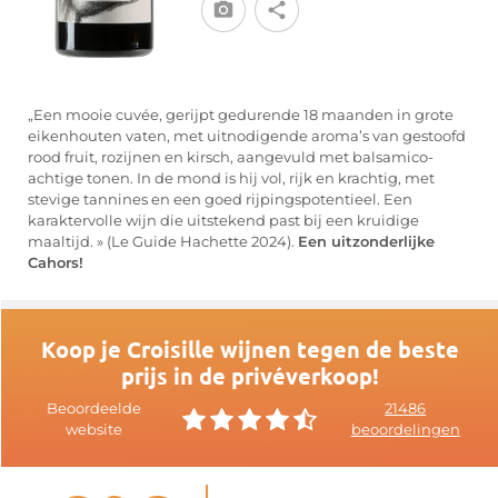
„Een mooie cuvée, gerijpt gedurende 18 maanden in grote
eikenhouten vaten, met uitnodigende aroma’s van gestoofd
rood fruit, rozijnen en kirsch, aangevuld met balsamico-
achtige tonen. In de mond is hij vol, rijk en krachtig, met
stevige tannines en een goed rijpingspotentieel. Een
karaktervolle wijn die uitstekend past bij een kruidige
maaltijd. » (Le Guide Hachette 2024).
Een uitzonderlijke
Cahors!
Koop je Croisille wijnen tegen de beste
prijs in de privéverkoop!
Beoordeelde
21486
website
beoordelingen