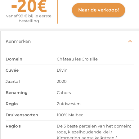
-20€
Naar de verkoop!
vanaf 99 € bij je eerste
bestelling
Kenmerken
Domein
Château les Croisille
Cuvée
Divin
Jaartal
2020
Benaming
Cahors
Regio
Zuidwesten
Druivensoorten
100% Malbec
Regio's
De 3 beste percelen van het domein:
rode, kiezelhoudende klei /
Kimmeridgiaanse kalksteen /