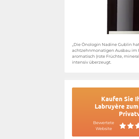
„Die Önologin Nadine Gublin ha
achtzehnmonatigen Ausbau im Fas
aromatisch (rote Früchte, minera
intensiv überzeugt.
Kaufen Sie I
Labruyère zum 
Privat
Bewertete
Website