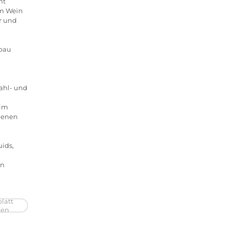
ht
em Wein
r und
nbau
ahl- und
 im
genen
ids,
in
latt
ken