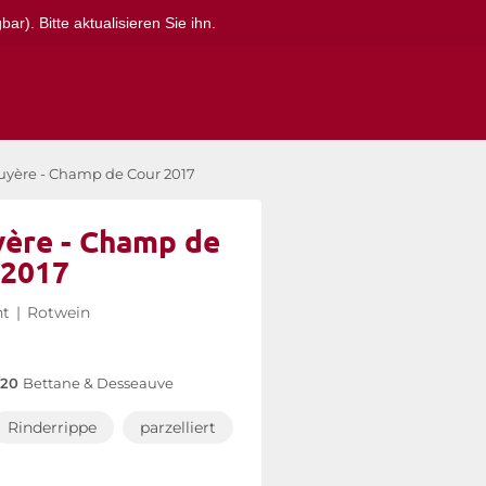
r). Bitte aktualisieren Sie ihn.
yère - Champ de Cour 2017
ère - Champ de
 2017
nt
|
Rotwein
/20
Bettane & Desseauve
Rinderrippe
parzelliert