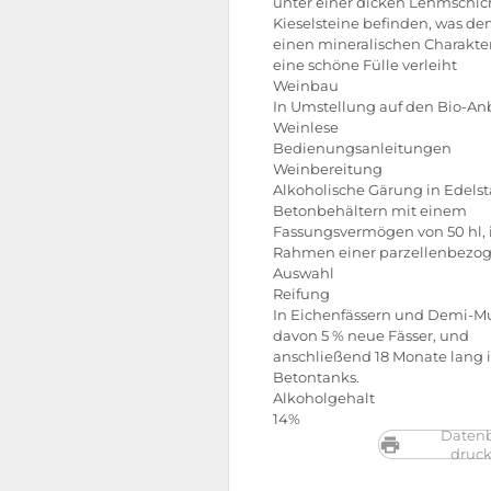
unter einer dicken Lehmschic
Kieselsteine befinden, was d
einen mineralischen Charakte
eine schöne Fülle verleiht
Weinbau
In Umstellung auf den Bio-A
Weinlese
Bedienungsanleitungen
Weinbereitung
Alkoholische Gärung in Edelst
Betonbehältern mit einem
Fassungsvermögen von 50 hl,
Rahmen einer parzellenbezo
Auswahl
Reifung
In Eichenfässern und Demi-Mu
davon 5 % neue Fässer, und
anschließend 18 Monate lang 
Betontanks.
Alkoholgehalt
14%
Datenb
druc