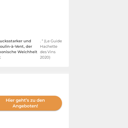
rucksstarker und
. “ (Le Guide
oulin-à-Vent, der
Hachette
monische Weichheit
des Vins
t
2020)
Hier geht’s zu den
Angeboten!