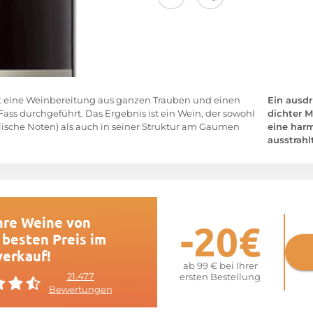
t eine Weinbereitung aus ganzen Trauben und einen
Ein ausd
s durchgeführt. Das Ergebnis ist ein Wein, der sowohl
dichter M
lische Noten) als auch in seiner Struktur am Gaumen
eine har
ausstrahl
hre Weine von
-20€
besten Preis im
verkauf!
ab 99 € bei Ihrer
21.477
ersten Bestellung
Bewertungen