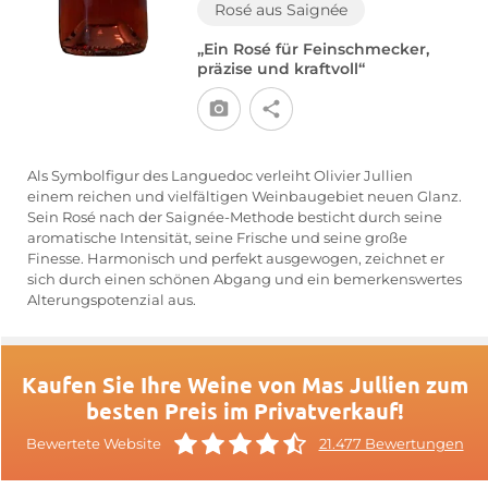
Rosé aus Saignée
„Ein Rosé für Feinschmecker,
präzise und kraftvoll“
Als Symbolfigur des Languedoc verleiht Olivier Jullien
einem reichen und vielfältigen Weinbaugebiet neuen Glanz.
Sein Rosé nach der Saignée-Methode besticht durch seine
aromatische Intensität, seine Frische und seine große
Finesse. Harmonisch und perfekt ausgewogen, zeichnet er
sich durch einen schönen Abgang und ein bemerkenswertes
Alterungspotenzial aus.
Kaufen Sie Ihre Weine von Mas Jullien zum
besten Preis im Privatverkauf!
Bewertete Website
21.477 Bewertungen