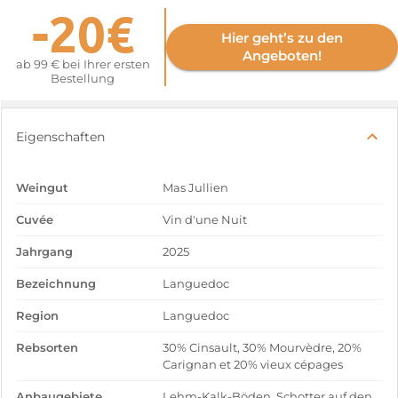
-20€
Hier geht’s zu den
Angeboten!
ab 99 € bei Ihrer ersten
Bestellung
Eigenschaften
Weingut
Mas Jullien
Cuvée
Vin d'une Nuit
Jahrgang
2025
Bezeichnung
Languedoc
Region
Languedoc
Rebsorten
30% Cinsault, 30% Mourvèdre, 20%
Carignan et 20% vieux cépages
Anbaugebiete
Lehm-Kalk-Böden, Schotter auf den