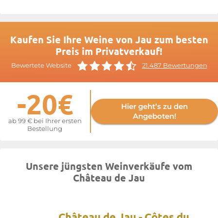
Kaufen Sie Ihre Weine von Jau zum besten
Preis im Privatverkauf!
Bewertete Website
21.487 Bewertungen
-20€
Hier geht’s zu den
Angeboten!
ab 99 € bei Ihrer ersten
Bestellung
Unsere jüngsten Weinverkäufe vom
Château de Jau
Château de Jau - Côtes du