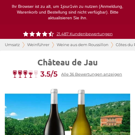
Ihr Browser ist zu alt, um 1jour1vin zu nutzen (Anmeldung,
Warenkorb und Bestellung sind nicht verfügbar). Bitte
aktualisieren Sie ihn.
21.487 Kundenbewertungen
Umsatz
Weinführer
Weine aus dem Roussillon
Côtes du 
Château de Jau
3.5/5
Alle 36 Bewertungen anzeigen