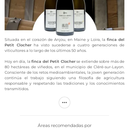
Situada en el corazón de Anjou, en Maine y Loira, la
finca del
Petit Clocher
ha visto sucederse a cuatro generaciones de
viticultores a lo largo de los últimos 50 años.
Hoy en día, la
finca del Petit Clocher
se extiende sobre más de
80 hectáreas de viñedos, en el municipio de Cléré-sur-Layon.
Consciente de los retos medioambientales, la joven generación
continúa el trabajo siguiendo una filosofía de agricultura
responsable y respetando las tradiciones y los conocimientos
transmitidos.
La
finca del Petit Clocher
elabora una gama de vinos que
respeta la diversidad de los terruños y las variedades de uva del
paisaje local.
Hoy en día, la
finca del Petit Clocher
renueva su imagen y
Áreas recomendadas por
reivindica lo que ha forjado su ADN, pasando a llamarse a partir