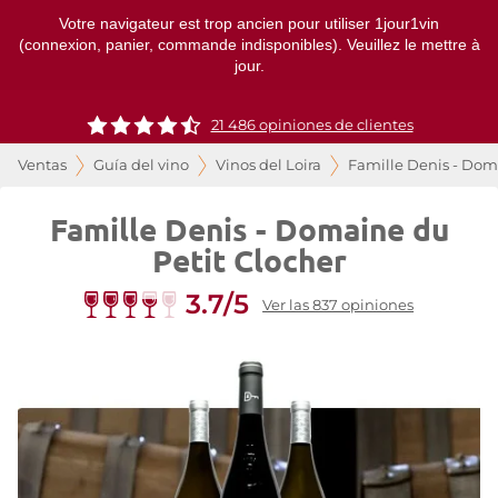
Votre navigateur est trop ancien pour utiliser 1jour1vin
(connexion, panier, commande indisponibles). Veuillez le mettre à
jour.
21 486 opiniones de clientes
Ventas
Guía del vino
Vinos del Loira
Famille Denis - Dom
Famille Denis - Domaine du
Petit Clocher
3.7/5
Ver las 837 opiniones