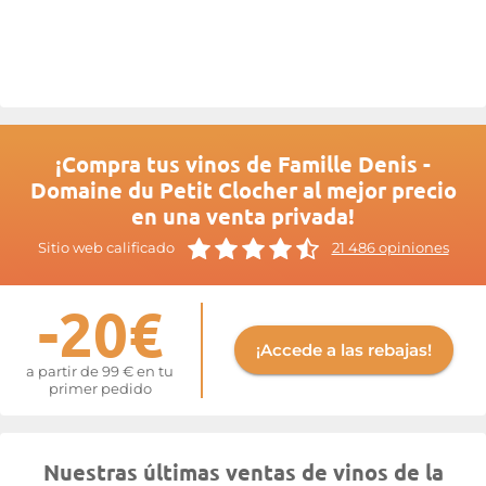
de ahora
«Famille Denis
».
Más información en la página web de
Famille Denis - Domaine
du Petit Clocher
¡Compra tus vinos de Famille Denis -
Domaine du Petit Clocher al mejor precio
en una venta privada!
Sitio web calificado
21 486 opiniones
-20€
¡Accede a las rebajas!
a partir de 99 € en tu
primer pedido
Nuestras últimas ventas de vinos de la