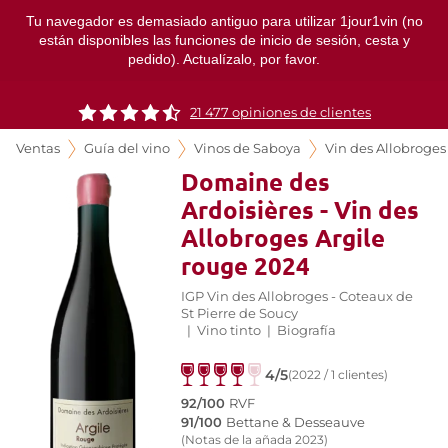
Tu navegador es demasiado antiguo para utilizar 1jour1vin (no
están disponibles las funciones de inicio de sesión, cesta y
pedido). Actualízalo, por favor.
21 477 opiniones de clientes
Ventas
Guía del vino
Vinos de Saboya
Vin des Allobroges
Domaine des
Ardoisières - Vin des
Allobroges Argile
rouge 2024
IGP Vin des Allobroges - Coteaux de
St Pierre de Soucy
|
Vino tinto
|
Biografía
4/5
(2022 / 1 clientes)
92/100
RVF
91/100
Bettane & Desseauve
(Notas de la añada 2023)