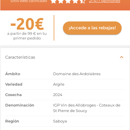
Sitio web calificado
21 477 opiniones
-20€
¡Accede a las rebajas!
a partir de 99 € en tu
primer pedido
Características
Ámbito
Domaine des Ardoisières
Variedad
Argile
Cosecha
2024
Denominación
IGP Vin des Allobroges - Coteaux de
St Pierre de Soucy
Región
Saboya