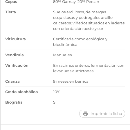
Cepas
80% Gamay, 20% Persan
Tierra
Suelos arcillosos, de margas
esquistosas y pedregales arcillo-
calcáreos; viñedos situados en laderas
con orientación oeste y sur
Viticultura
Certificada como ecológica y
biodinámica
Vendimia
Manuales
Vinificación
En racimos enteros, fermentación con
levaduras autóctonas
Crianza
9 meses en barrica
Grado alcohólico
10%
Biografía
Sí
Imprimir la ficha