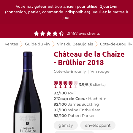
Votre navigateur est trop ancien pour utiliser 1jour1vin
(connexion, panier, commande indisponibles). Veuillez le mettre à
jour.
21487
avis clients
Ventes
Guide du vin
Vins du Beaujolais
Côte-de-Brouilly
Château de la Chaize
- Brûlhier 2018
Côte-de-Brouilly
|
Vin rouge
3.9/5
(8 clients)
93/100
RVF
2*Coup de Coeur
Hachette
92/100
James Suckling
92/100
Wine Enthusiast
92/100
Robert Parker
gamay
enveloppant