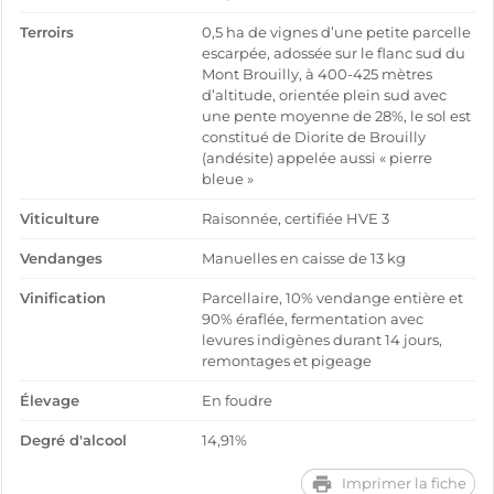
Terroirs
0,5 ha de vignes d’une petite parcelle
escarpée, adossée sur le flanc sud du
Mont Brouilly, à 400-425 mètres
d’altitude, orientée plein sud avec
une pente moyenne de 28%, le sol est
constitué de Diorite de Brouilly
(andésite) appelée aussi « pierre
bleue »
Viticulture
Raisonnée, certifiée HVE 3
Vendanges
Manuelles en caisse de 13 kg
Vinification
Parcellaire, 10% vendange entière et
90% éraflée, fermentation avec
levures indigènes durant 14 jours,
remontages et pigeage
Élevage
En foudre
Degré d'alcool
14,91%
Imprimer la fiche