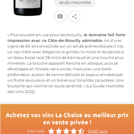
œufs meurette
« Plus souvent en vue pour ses brouilly,
le domaine fait forte
impression avec ce Côte-de-Brouilly admirable
, né d'une
vigne de 60 ans enracinée sur un sol de pierres bleues (1 ha).
Le nez mêle avec élégance la griotte, la mûre et les épices à
un beau boisé racé (18 mois de barrique) et une touche plus
minérale. La bouche apparaît franche en attaque, puis se
développe en finesse, sans excès, mais avec une belle
profondeur, autour de tanins délicats et soyeux enrobés par
un fruité savoureux et un boisé aux tonalités cacaotées. Une
bouteille qui vieillira en toute sérénité. » (Le Guide Hachette
des Vins 2022)
Achetez vos vins La Chaize au meilleur prix
en vente privée !
Site noté
21487 avis