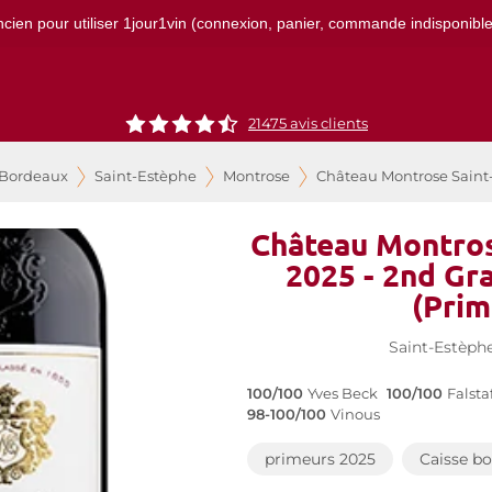
ncien pour utiliser 1jour1vin (connexion, panier, commande indisponibles)
21475
avis clients
 Bordeaux
Saint-Estèphe
Montrose
Château Montrose Saint-
Château Montros
2025 - 2nd Gr
(Prim
Saint-Estèph
100/100
Yves Beck
100/100
Falstaf
98-100/100
Vinous
primeurs 2025
Caisse bo