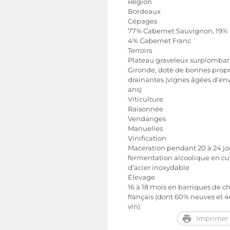
Région
Bordeaux
Cépages
77% Cabernet Sauvignon, 19% 
4% Cabernet Franc
Terroirs
Plateau graveleux surplomban
Gironde, doté de bonnes propr
drainantes (vignes âgées d'en
ans)
Viticulture
Raisonnée
Vendanges
Manuelles
Vinification
Macération pendant 20 à 24 jo
fermentation alcoolique en cu
d’acier inoxydable
Élevage
16 à 18 mois en barriques de c
français (dont 60% neuves et 
vin)
Imprimer 