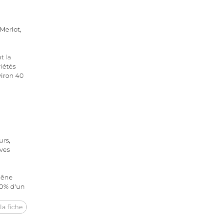
Merlot,
t la
iétés
viron 40
urs,
ves
hêne
40% d'un
la fiche