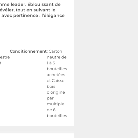
omme leader. Éblouissant de
évéler, tout en suivant le
e avec pertinence : l’élégance
Conditionnement
: Carton
estre
neutre de
8
1 à 5
bouteilles
achetées
et Caisse
bois
d'origine
par
multiple
de 6
bouteilles