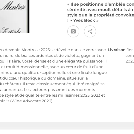
« Il se positionne d’emblée c
sérénité avec moult détails à r
style que la propriété convoit
! ~ Yves Beck »
en devenir, Montrose 2025 se dévoile dans le verre avec
Livraison
: 1er
fe noire, de braises ardentes et de violette, gagnant en
sem
il s’aère. Corsé, dense et d’une élégante puissance, il
202
 et multidimensionnelle, avec un cœur de fruit d’une
anins d’une qualité exceptionnelle et une finale longue
t du cœur historique du domaine, situé sur la
du château. Il reste classiquement équilibré malgré sa
ssionnantes. Les lecteurs passeront des moments
e style et de qualité entre les millésimes 2025, 2023 et
ir ! » (Wine Advocate 2026)