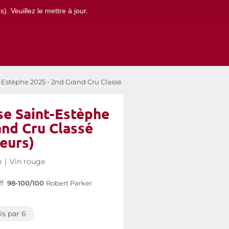
. Veuillez le mettre à jour.
Estèphe 2025 - 2nd Grand Cru Classé (Primeurs)
e Saint-Estèphe
and Cru Classé
eurs)
e
|
Vin rouge
f
98-100/100
Robert Parker
is par 6