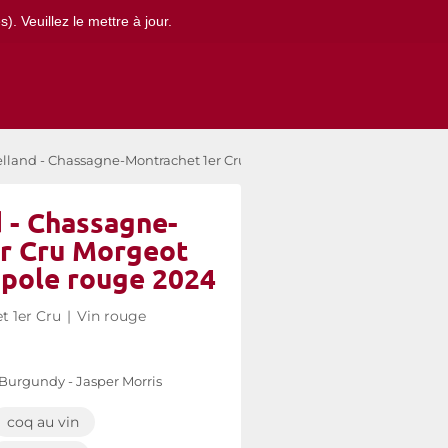
. Veuillez le mettre à jour.
lland - Chassagne-Montrachet 1er Cru Morgeot Clos Pitois Monopole
 - Chassagne-
r Cru Morgeot
opole rouge 2024
t 1er Cru
|
Vin rouge
 Burgundy - Jasper Morris
coq au vin