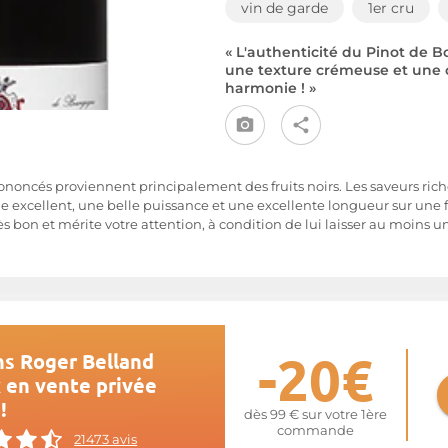
vin de garde
1er cru
« L'authenticité du Pinot de B
une texture crémeuse et une c
harmonie ! »
rononcés proviennent principalement des fruits noirs. Les saveurs ri
excellent, une belle puissance et une excellente longueur sur une 
ès bon et mérite votre attention, à condition de lui laisser au moins 
-20€
ns Roger Belland
x en vente privée
!
dès 99 € sur votre 1ère
commande
21473 avis