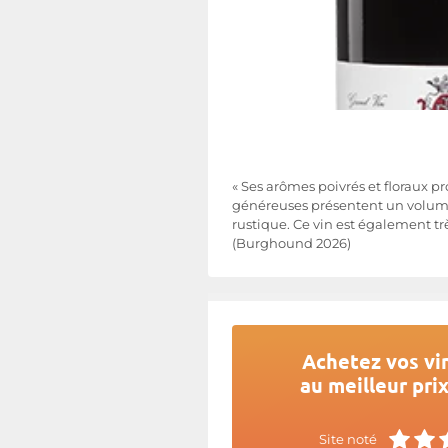
« Ses arômes poivrés et floraux p
généreuses présentent un volume 
rustique. Ce vin est également tr
(Burghound 2026)
Achetez vos vi
au meilleur pri
Site noté