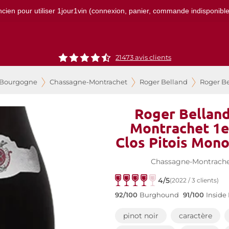
ncien pour utiliser 1jour1vin (connexion, panier, commande indisponibles)
21473
avis clients
 Bourgogne
Chassagne-Montrachet
Roger Belland
Roger Be
Roger Belland
Montrachet 1e
Clos Pitois Mon
Chassagne-Montrache
4/5
(2022 / 3 clients)
92/100
Burghound
91/100
Inside
pinot noir
caractère