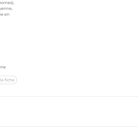
moines),
yenne,
ée en
êne
la fiche