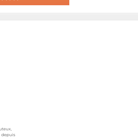
outeux,
 depuis