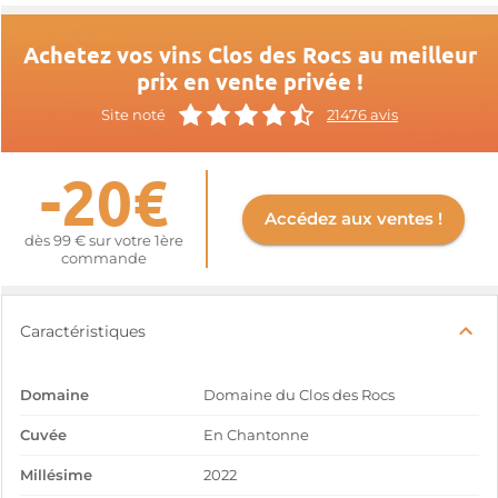
Achetez vos vins Clos des Rocs au meilleur
prix en vente privée !
Site noté
21476 avis
-20€
Accédez aux ventes !
dès 99 € sur votre 1ère
commande
Caractéristiques
Domaine
Domaine du Clos des Rocs
Cuvée
En Chantonne
Millésime
2022