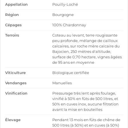
Appellation
Pouilly-Loché
Région
Bourgogne
Cépages
100% Chardonnay
Terroirs
Coteau au levant, terre rougissante
peu profonde, mélange de cailloux
calcaires, sur roche mère calcaire du
Bajocien, 250 mètres d'altitude,
surface de 0,70 hectare, vignes âgées
de 95 ans en moyenne
Viticulture
Biologique certifiée
Vendanges
Manuelles
Vinification
Pressurage très lent après foulage,
vinifié à 50% en fûts de 500 litres, et
50% en cuves inox, aucune filtration
avant la mise en bouteilles
Élevage
Pendant 13 mois en fûts de chêne de
500 litres (à 50%) et en cuves (à 50%)