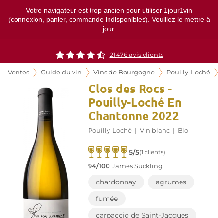
Votre navigateur est trop ancien pour utiliser 1jour1vin
(connexion, panier, commande indisponibles). Veuillez le mettre à
jour.
21476
avis clients
Ventes
Guide du vin
Vins de Bourgogne
Pouilly-Loché
Clos des Rocs -
Pouilly-Loché En
Chantonne 2022
Pouilly-Loché
|
Vin blanc
|
Bio
5/5
(1 clients)
94/100
James Suckling
chardonnay
agrumes
fumée
carpaccio de Saint-Jacques