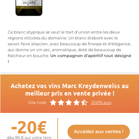
Ce blanc atypique se veut le trait d’union entre les deux
régions viticoles du domaine. Un blanc élaboré avec le
savoir-faire alsacien, avec beaucoup de finesse et d'élégance,
qui donne un vin sec, aromatique, doté de beaucoup de
fraîcheur en bouche.
Un compagnon d’apéritif tout désigné
!
Achetez vos vins Marc Kreydenweiss au
meilleur prix en vente privée !
Site noté
21476 avis
-20€
Accédez aux ventes !
dès 99 € sur votre 1ère