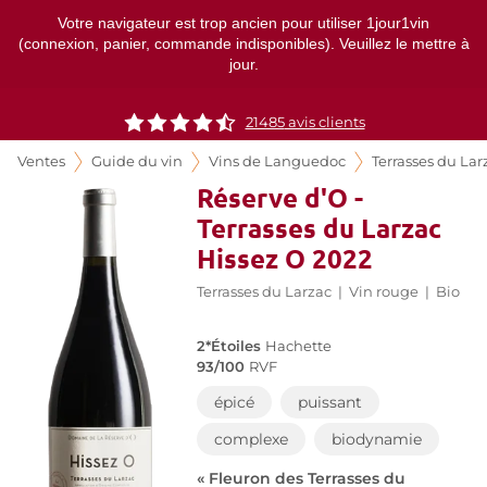
Votre navigateur est trop ancien pour utiliser 1jour1vin
(connexion, panier, commande indisponibles). Veuillez le mettre à
jour.
21485
avis clients
Ventes
Guide du vin
Vins de Languedoc
Terrasses du Lar
Réserve d'O -
Terrasses du Larzac
Hissez O 2022
Terrasses du Larzac
|
Vin rouge
|
Bio
2*Étoiles
Hachette
93/100
RVF
épicé
puissant
complexe
biodynamie
« Fleuron des Terrasses du