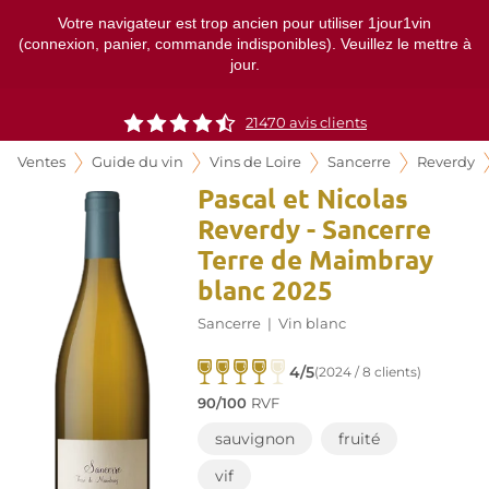
Votre navigateur est trop ancien pour utiliser 1jour1vin
(connexion, panier, commande indisponibles). Veuillez le mettre à
jour.
21470
avis clients
Ventes
Guide du vin
Vins de Loire
Sancerre
Reverdy
Pascal et Nicolas
Reverdy - Sancerre
Terre de Maimbray
blanc 2025
Sancerre
|
Vin blanc
4/5
(2024 / 8 clients)
90/100
RVF
sauvignon
fruité
vif