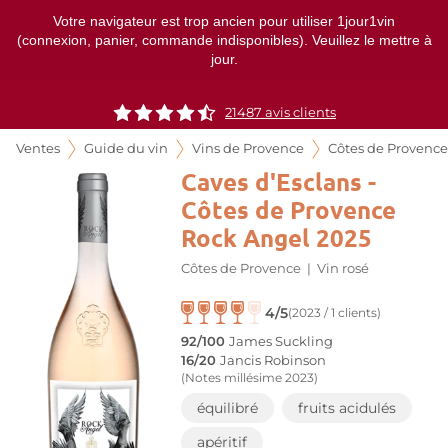
Votre navigateur est trop ancien pour utiliser 1jour1vin
(connexion, panier, commande indisponibles). Veuillez le mettre à
jour.
21487
avis clients
Ventes
Guide du vin
Vins de Provence
Côtes de Provence
Caves d'Esclans -
Côtes de Provence
Rock Angel 2025
Côtes de Provence
|
Vin rosé
4/5
(2023 / 1 clients)
92/100
James Suckling
16/20
Jancis Robinson
(Notes millésime 2023)
équilibré
fruits acidulés
apéritif