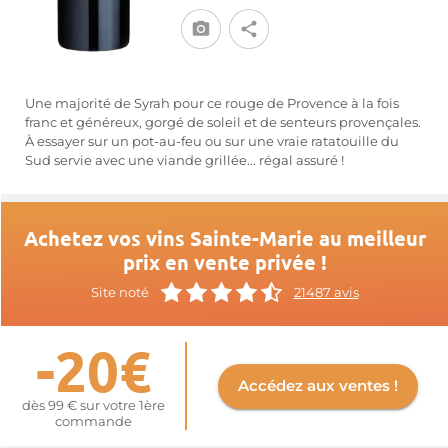
Une majorité de Syrah pour ce rouge de Provence à la fois
franc et généreux, gorgé de soleil et de senteurs provençales.
À essayer sur un pot-au-feu ou sur une vraie ratatouille du
Sud servie avec une viande grillée... régal assuré !
Achetez vos vins Sainte-Marie au meilleur
prix en vente privée !
Site noté
21487 avis
-20€
Accédez aux ventes !
dès 99 € sur votre 1ère
commande