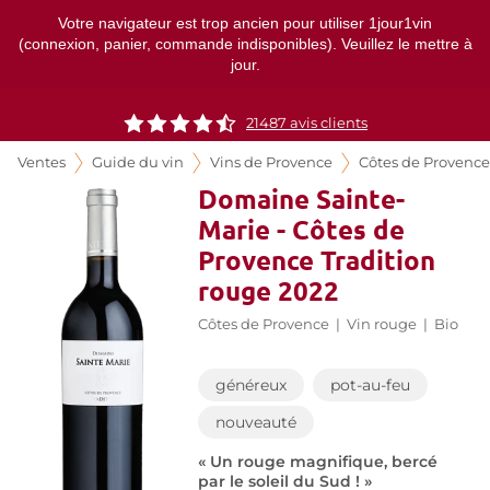
Votre navigateur est trop ancien pour utiliser 1jour1vin
(connexion, panier, commande indisponibles). Veuillez le mettre à
jour.
21487
avis clients
Ventes
Guide du vin
Vins de Provence
Côtes de Provence
Domaine Sainte-
Marie - Côtes de
Provence Tradition
rouge 2022
Côtes de Provence
|
Vin rouge
|
Bio
généreux
pot-au-feu
nouveauté
« Un rouge magnifique, bercé
par le soleil du Sud ! »