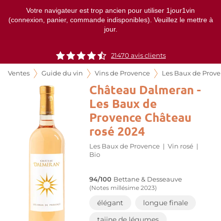
Votre navigateur est trop ancien pour utiliser 1jour1vin
(connexion, panier, commande indisponibles). Veuillez le mettre à
jour.
21470
avis clients
Ventes
Guide du vin
Vins de Provence
Les Baux de Prov
Château Dalmeran -
Les Baux de
Provence Château
rosé 2024
Les Baux de Provence
|
Vin rosé
|
Bio
94/100
Bettane & Desseauve
(Notes millésime 2023)
élégant
longue finale
tajine de légumes