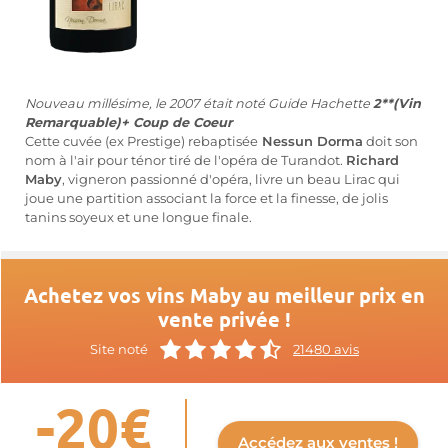
Nouveau millésime, le 2007 était noté Guide Hachette
2**(Vin
Remarquable)+ Coup de Coeur
Cette cuvée (ex Prestige) rebaptisée
Nessun Dorma
doit son
nom à l'air pour ténor tiré de l'opéra de Turandot.
Richard
Maby
, vigneron passionné d'opéra, livre un beau Lirac qui
joue une partition associant la force et la finesse, de jolis
tanins soyeux et une longue finale.
Achetez vos vins Maby au meilleur prix en
vente privée !
Site noté
21480 avis
-20€
Accédez aux ventes !