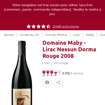
Votre navigateur est trop ancien pour utiliser 1jour1vin
(connexion, panier, commande indisponibles). Veuillez le mettre à
jour.
21480
avis clients
Ventes
Guide du vin
Vins du Rhône
Lirac
Maby
Do
Domaine Maby -
Lirac Nessun Dorma
Rouge 2008
Lirac
|
Vin rouge
3.7/5
(3 clients)