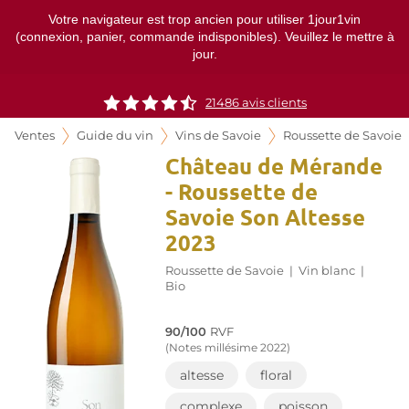
Votre navigateur est trop ancien pour utiliser 1jour1vin
(connexion, panier, commande indisponibles). Veuillez le mettre à
jour.
21486
avis clients
Ventes
Guide du vin
Vins de Savoie
Roussette de Savoie
Château de Mérande
- Roussette de
Savoie Son Altesse
2023
Roussette de Savoie
|
Vin blanc
|
Bio
90/100
RVF
(Notes millésime 2022)
altesse
floral
complexe
poisson