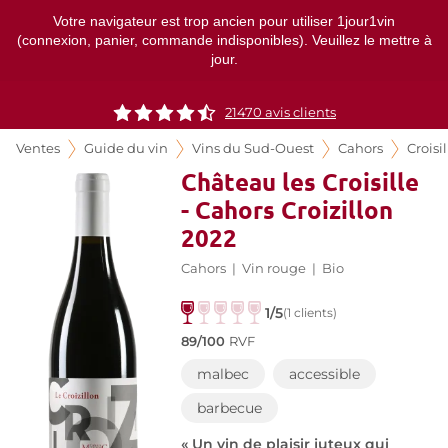
Votre navigateur est trop ancien pour utiliser 1jour1vin
(connexion, panier, commande indisponibles). Veuillez le mettre à
jour.
21470
avis clients
Ventes
Guide du vin
Vins du Sud-Ouest
Cahors
Croisil
Château les Croisille
- Cahors Croizillon
2022
Cahors
|
Vin rouge
|
Bio
1/5
(1 clients)
89/100
RVF
malbec
accessible
barbecue
« Un vin de plaisir juteux qui