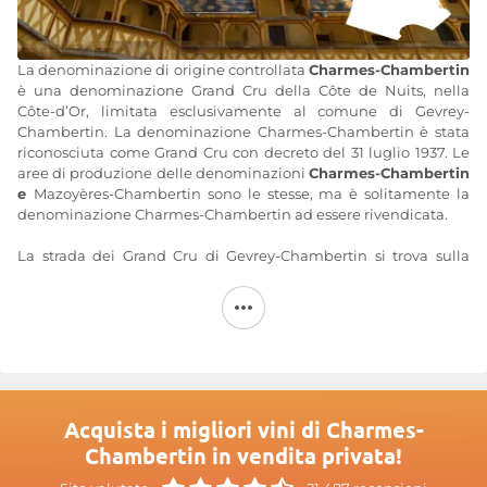
La denominazione di origine controllata
Charmes-Chambertin
è una denominazione Grand Cru della Côte de Nuits, nella
Côte-d’Or, limitata esclusivamente al comune di Gevrey-
Chambertin. La denominazione Charmes-Chambertin è stata
riconosciuta come Grand Cru con decreto del 31 luglio 1937. Le
aree di produzione delle denominazioni
Charmes-Chambertin
e
Mazoyères-Chambertin sono le stesse, ma è solitamente la
denominazione Charmes-Chambertin ad essere rivendicata.
La strada dei Grand Cru di Gevrey-Chambertin si trova sulla
grande collina che va da Gevrey-Chambertin a Morey-Saint-
Denis, tra la valle di Lavaux e quella di Morey. Questo lungo
versante poggia su roccia dura: alcune decine di centimetri di
terra bruna, derivante da limo e detriti ghiaiosi nella parte alta,
e calcari con contenuto argilloso variabile sul versante. Il
vigneto di
Charmes-Chambertin Grand
Cru, che si estende su
una superficie di soli 29 ettari, è situato tra i 240 e i 280 metri di
altitudine, con esposizione a est, e produce solo 150.000
Acquista i migliori vini di Charmes-
bottiglie all’anno.
Chambertin in vendita privata!
I
vini Charmes-Chambertin Grand Cru
sono rossi prodotti