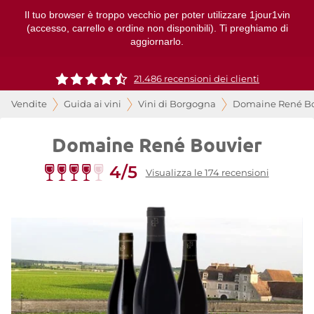
Il tuo browser è troppo vecchio per poter utilizzare 1jour1vin
(accesso, carrello e ordine non disponibili). Ti preghiamo di
aggiornarlo.
21.486 recensioni dei clienti
Vendite
Guida ai vini
Vini di Borgogna
Domaine René Bo
Domaine René Bouvier
4/5
Visualizza le 174 recensioni