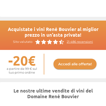
Sono inoltre presenti nei migliori ristoranti stellati in Francia e
sulle tavole più raffinate dei ristoranti all’estero.
Maggiori informazioni sul sito di
René Bouvier
Acquistate i vini René Bouvier al miglior
prezzo in un’asta privata!
Sito valutato
21.486 recensioni
-20€
Accedi alle offerte!
a partire da 99 € sul
tuo primo ordine
Le nostre ultime vendite di vini del
Domaine René Bouvier