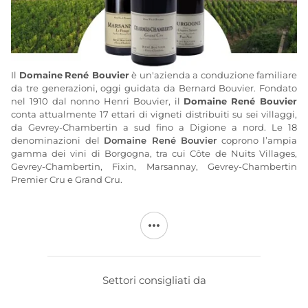
Il
Domaine
René Bouvier
è un'azienda a conduzione familiare
da tre generazioni, oggi guidata da Bernard Bouvier. Fondato
nel 1910 dal nonno Henri Bouvier, il
Domaine
René Bouvier
conta attualmente 17 ettari di vigneti distribuiti su sei villaggi,
da Gevrey-Chambertin a sud fino a Digione a nord. Le 18
denominazioni del
Domaine René Bouvier
coprono l’ampia
gamma dei vini di Borgogna, tra cui Côte de Nuits Villages,
Gevrey-Chambertin, Fixin, Marsannay, Gevrey-Chambertin
Premier Cru e Grand Cru.
Il vigneto del
Domaine René Bouvier
è coltivato con metodi
biologici dal 2013: la lavorazione del terreno, la potatura, la
vendemmia verde, la raccolta e la cernita manuale scandiscono
il ritmo della vita della tenuta. Dal 2006, il
Domaine
René
Bouvier
si è dotato di nuovi edifici, funzionali e moderni,
progettati con grande attenzione all’igiene e all’armonia. La
Settori consigliati da
cura dedicata alla vinificazione e all’affinamento colloca i vini
del
Domaine René Bouvier tra
i valori sicuri della Borgogna.