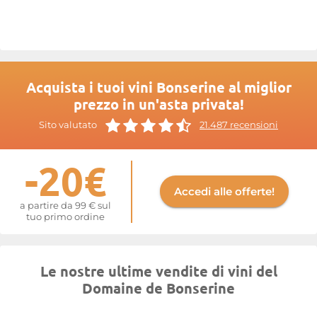
vini vengono poi affinati per un periodo compreso tra 22 e 36
mesi, a seconda delle caratteristiche specifiche di ogni Annata.
Maggiori informazioni sul sito di
Bonserine
Acquista i tuoi vini Bonserine al miglior
prezzo in un'asta privata!
Sito valutato
21.487 recensioni
-20€
Accedi alle offerte!
a partire da 99 € sul
tuo primo ordine
Le nostre ultime vendite di vini del
Domaine de Bonserine