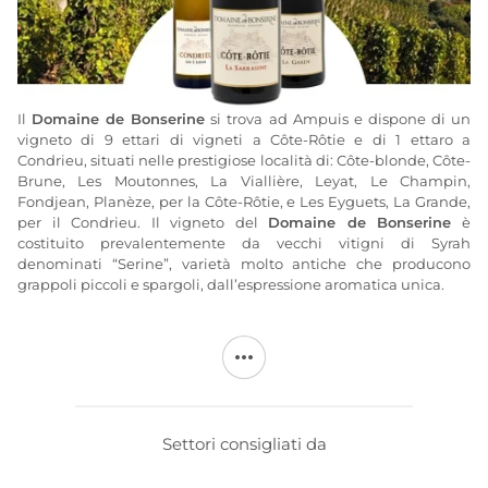
Il
Domaine de Bonserine
si trova ad Ampuis e dispone di un
vigneto di 9 ettari di vigneti a Côte-Rôtie e di 1 ettaro a
Condrieu, situati nelle prestigiose località di: Côte-blonde, Côte-
Brune, Les Moutonnes, La Viallière, Leyat, Le Champin,
Fondjean, Planèze, per la Côte-Rôtie, e Les Eyguets, La Grande,
per il Condrieu. Il vigneto del
Domaine de Bonserine
è
costituito prevalentemente da vecchi vitigni di Syrah
denominati “Serine”, varietà molto antiche che producono
grappoli piccoli e spargoli, dall’espressione aromatica unica.
I vigneti del
Domaine de Bonserine
sono coltivati in modo
sostenibile, con l’utilizzo di letame compostato e l’aratura dei
terreni in primavera per favorire l’attecchimento in profondità
delle viti. L’inerbimento controllato dei vigneti e la vendemmia
verde consentono di limitare la resa a 4-6 grappoli per ceppo.
La vinificazione mira a esprimere e rivelare il potenziale di ogni
Settori consigliati da
terroir. Ogni appezzamento viene vinificato separatamente
senza l'aggiunta di lieviti, utilizzando i propri lieviti indigeni. I