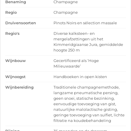
Benaming
Champagne
Regio
Champagne
Druivensoorten
Pinots Noirs en sélection massale
Regio's
Diverse kalksteen- en
mergelafzettingen uit het
Kimmeridgiaanse Jura, gemiddelde
hoogte 250 m
Wijnbouw
Gecertificeerd als ‘Hoge
Milieuwaarde’
Wijnoogst
Handboeken in open kisten
Wijnbereiding
Traditionele champagnemethode,
langzame pneumatische persing,
geen snoei, statische bezinking,
eenvoudige toevoeging van gist,
natuurlijke malolactische gisting,
geringe toevoeging van sulfiet, lichte
filtratie na koudebehandeling