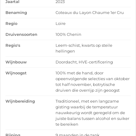
Jaartal
2023
Benaming
Coteaux du Layon Chaume 1er Cru
Regio
Loire
Druivensoorten
100% Chenin
Regio's
Leem-schist, kwarts op steile
hellingen
Wijnbouw
Doordacht, HVE-certificering
Wijnoogst
100% met de hand, door
opeenvolgende selecties van oktober
tot half november, botrytische
druiven die overrijp zijn geoogst
Wijnbereiding
Traditioneel, met een langzame
gisting waarbij de temperatuur
nauwkeurig wordt geregeld om de
juiste balans tussen alcohol en suiker
te bereiken
Rijping
9 maanden in de tank