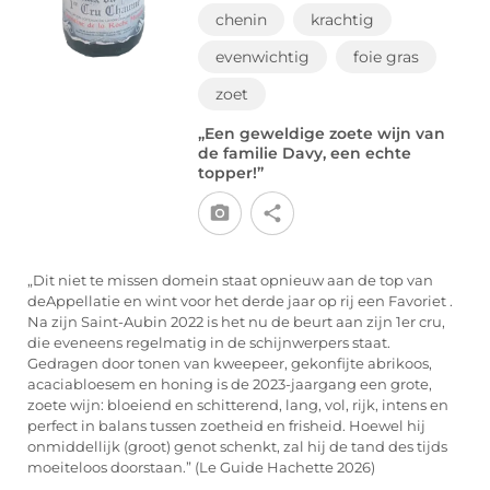
chenin
krachtig
evenwichtig
foie gras
zoet
„Een geweldige zoete wijn van
de familie Davy, een echte
topper!”
„Dit niet te missen domein staat opnieuw aan de top van
deAppellatie en wint voor het derde jaar op rij een Favoriet .
Na zijn Saint-Aubin 2022 is het nu de beurt aan zijn 1er cru,
die eveneens regelmatig in de schijnwerpers staat.
Gedragen door tonen van kweepeer, gekonfijte abrikoos,
acaciabloesem en honing is de 2023-jaargang een grote,
zoete wijn: bloeiend en schitterend, lang, vol, rijk, intens en
perfect in balans tussen zoetheid en frisheid. Hoewel hij
onmiddellijk (groot) genot schenkt, zal hij de tand des tijds
moeiteloos doorstaan.” (Le Guide Hachette 2026)