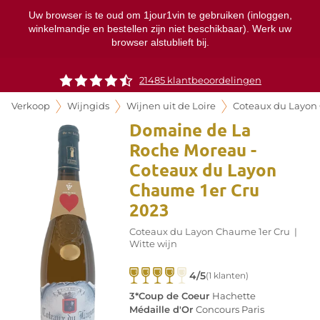
Uw browser is te oud om 1jour1vin te gebruiken (inloggen,
winkelmandje en bestellen zijn niet beschikbaar). Werk uw
browser alstublieft bij.
21485 klantbeoordelingen
Verkoop
Wijngids
Wijnen uit de Loire
Coteaux du Layo
Domaine de La
Roche Moreau -
Coteaux du Layon
Chaume 1er Cru
2023
Coteaux du Layon Chaume 1er Cru
|
Witte wijn
4/5
(1 klanten)
3*Coup de Coeur
Hachette
Médaille d'Or
Concours Paris