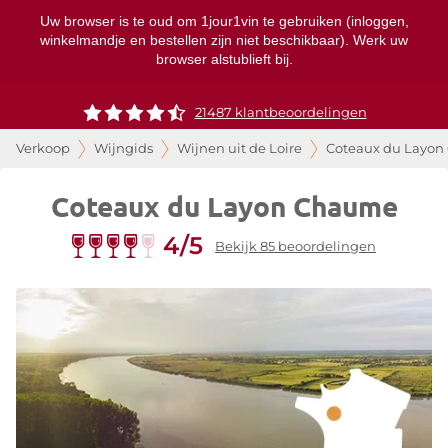
Uw browser is te oud om 1jour1vin te gebruiken (inloggen,
winkelmandje en bestellen zijn niet beschikbaar). Werk uw
browser alstublieft bij.
21487 klantbeoordelingen
Verkoop
Wijngids
Wijnen uit de Loire
Coteaux du Layo
Coteaux du Layon Chaume
4/5
Bekijk 85 beoordelingen