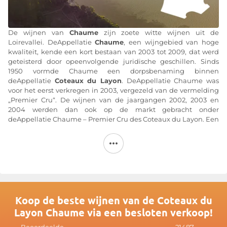
De wijnen van
Chaume
zijn zoete witte wijnen uit de
Loirevallei. DeAppellatie
Chaume
, een wijngebied van hoge
kwaliteit, kende een kort bestaan van 2003 tot 2009, dat werd
geteisterd door opeenvolgende juridische geschillen. Sinds
1950 vormde Chaume een dorpsbenaming binnen
deAppellatie
Coteaux du Layon
. DeAppellatie Chaume was
voor het eerst verkregen in 2003, vergezeld van de vermelding
„Premier Cru“. De wijnen van de jaargangen 2002, 2003 en
2004 werden dan ook op de markt gebracht onder
deAppellatie Chaume – Premier Cru des Coteaux du Layon. Een
arrest van de Raad van State van 27 juli 2005 had deze
erkenning nietig verklaard op grond dat de vermelding
„Premier Cru” de indruk wekte van een hiërarchie ten opzichte
van de naburige cru’s. DeAppellatie Chaume Premier Cru des
Coteaux du Layon heeft dus alleen bestaan voor de wijnen van
de jaargangen 2002, 2003 en 2004. Deze werd vervangen door
deAppellatie Chaume, bij decreet van 21 februari 2007. Op 30
maart 2009 heeft de Raad van State de AOC echter opnieuw
Koop de beste wijnen van de Coteaux du
nietig verklaard, met het argument dat deze de bekendheid
Layon Chaume via een besloten verkoop!
van de AOC Quarts-de-Chaume zou ondermijnen. Sinds de
Jaargang 2009 worden de wijnen opnieuw geproduceerd