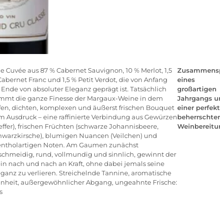
e Cuvée aus 87 % Cabernet Sauvignon, 10 % Merlot, 1,5
Zusammensp
abernet Franc und 1,5 % Petit Verdot, die von Anfang
eines
 Ende von absoluter Eleganz geprägt ist. Tatsächlich
großartigen
mmt die ganze Finesse der Margaux-Weine in dem
Jahrgangs u
efen, dichten, komplexen und äußerst frischen Bouquet
einer perfekt
m Ausdruck – eine raffinierte Verbindung aus Gewürzen
beherrschte
effer), frischen Früchten (schwarze Johannisbeere,
Weinbereitu
hwarzkirsche), blumigen Nuancen (Veilchen) und
ntholartigen Noten. Am Gaumen zunächst
schmeidig, rund, vollmundig und sinnlich, gewinnt der
in nach und nach an Kraft, ohne dabei jemals seine
ganz zu verlieren. Streichelnde Tannine, aromatische
inheit, außergewöhnlicher Abgang, ungeahnte Frische:
s