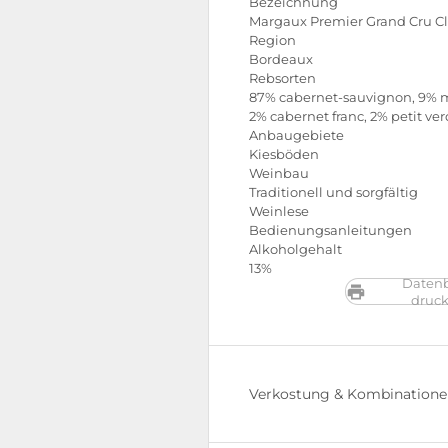
Bezeichnung
Margaux Premier Grand Cru Cl
Region
Bordeaux
Rebsorten
87% cabernet-sauvignon, 9% m
2% cabernet franc, 2% petit ver
Anbaugebiete
Kiesböden
Weinbau
Traditionell und sorgfältig
Weinlese
Bedienungsanleitungen
Alkoholgehalt
13%
Datenb
druc
Verkostung & Kombination