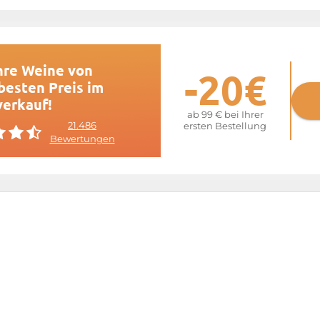
hre Weine von
-20€
esten Preis im
verkauf!
ab 99 € bei Ihrer
21.486
ersten Bestellung
Bewertungen