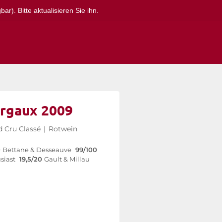
r). Bitte aktualisieren Sie ihn.
rgaux 2009
 Cru Classé
|
Rotwein
0
Bettane & Desseauve
99/100
siast
19,5/20
Gault & Millau