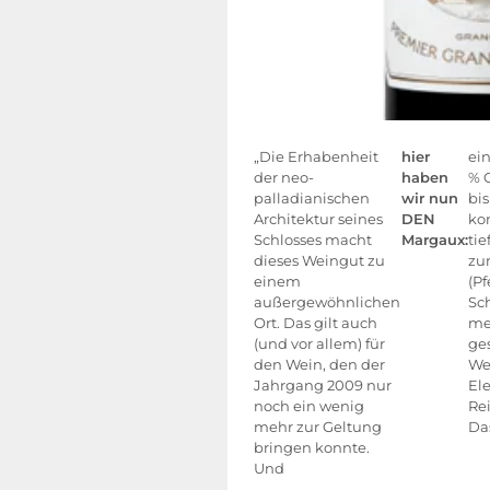
„Die Erhabenheit
hier
ein
der neo-
haben
% C
palladianischen
wir nun
bis
Architektur seines
DEN
ko
Schlosses macht
Margaux:
ti
dieses Weingut zu
zu
einem
(Pf
außergewöhnlichen
Sc
Ort. Das gilt auch
me
(und vor allem) für
ge
den Wein, den der
We
Jahrgang 2009 nur
Ele
noch ein wenig
Re
mehr zur Geltung
Da
bringen konnte.
Und