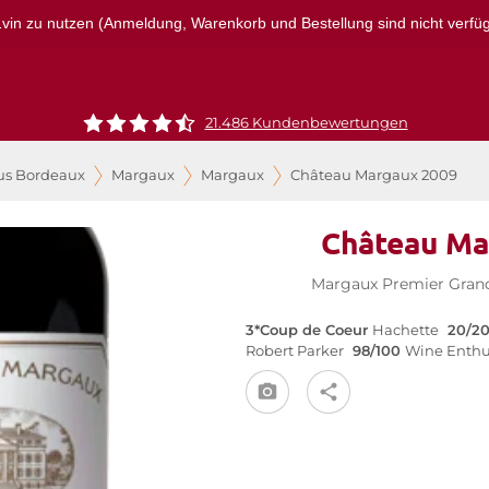
r1vin zu nutzen (Anmeldung, Warenkorb und Bestellung sind nicht verfügba
21.486 Kundenbewertungen
us Bordeaux
Margaux
Margaux
Château Margaux 2009
Château Ma
Margaux Premier Grand
3*Coup de Coeur
Hachette
20/2
Robert Parker
98/100
Wine Enthu