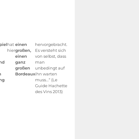
iel
hat
einen
hervorgebracht.
hier
großen,
Es versteht sich
einen
von selbst, dass
nd
ganz
man
großen
unbedingt auf
n
Bordeaux
ihn warten
ng
muss...“ (Le
Guide Hachette
des Vins 2013)