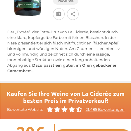
Neuheit
Der „Extrée“, der Extra-Brut von La Ciderée, besticht durch
eine klare, kupfergelbe Farbe mit feinen Bläschen. In der
Nase präsentiert er sich frisch mit fruchtigen (frischer Apfel),
blumigen und würzigen Noten. Am Gaumen ist er intensiv
und vollmundig und zeichnet sich durch eine rassige,
tanninhaltige Struktur sowie einen lang anhaltenden
Abgang aus.
Dazu passt ein guter, im Ofen gebackener
Camembert...
Kaufen Sie Ihre Weine von La Ciderée zum
besten Preis im Privatverkauf!
Bewertete Website
21.485 Bewertungen