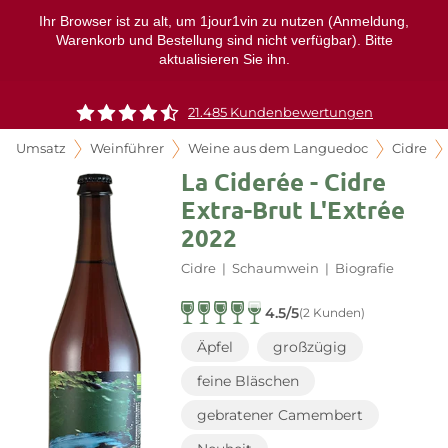
Ihr Browser ist zu alt, um 1jour1vin zu nutzen (Anmeldung,
Warenkorb und Bestellung sind nicht verfügbar). Bitte
aktualisieren Sie ihn.
21.485 Kundenbewertungen
Umsatz
Weinführer
Weine aus dem Languedoc
Cidre
La Ciderée - Cidre
Extra-Brut L'Extrée
2022
Cidre
|
Schaumwein
|
Biografie
4.5/5
(2 Kunden)
Äpfel
großzügig
feine Bläschen
gebratener Camembert