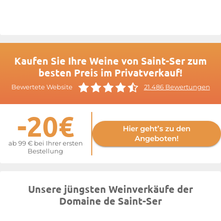
der besten Roséweine der gesamten Appellation Côtes-de-
Provence gilt und auch in der Rangliste der besten Roséweine
Frankreichs aufgeführt ist.
Weitere Informationen finden Sie auf der Website von
Saint-Ser
Kaufen Sie Ihre Weine von Saint-Ser zum
besten Preis im Privatverkauf!
Bewertete Website
21.486 Bewertungen
-20€
Hier geht’s zu den
Angeboten!
ab 99 € bei Ihrer ersten
Bestellung
Unsere jüngsten Weinverkäufe der
Domaine de Saint-Ser