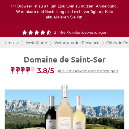
Ihr Browser ist zu alt, um 1jour1vin zu nutzen (Anmeldung,
Warenkorb und Bestellung sind nicht verfügbar). Bitte
aktualisieren Sie ihn.
21.486 Kundenbewertungen
Umsatz
Weinführer
Weine aus der Provence
Côtes de Pr
Domaine de Saint-Ser
3.8/5
Alle 728 Bewertungen anzeigen