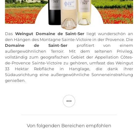
Das
Weingut Domaine de Saint-Ser
liegt wunderschön an
den Hängen des Montagne Sainte-Victoire in der Provence. Die
Domaine de Saint-Ser
profitiert von einem
außergewöhnlichen Terroir. Mit dem seltenen Privileg,
vollständig zum geografischen Gebiet der Appellation Côtes-
de-Provence Sainte-Victoire zu gehören, umfasst das Weingut
33 Hektar Rebfläche in Hanglage, die dank ihrer
Südausrichtung eine außergewöhnliche Sonneneinstrahlung
genießen.
Jacqueline Guichot, die von der Provence begeistert ist, leitet
das
Weingut
Domaine
de
Saint-Ser
mit Begeisterung und
Sorgfalt. Ihr Ziel ist es, das Weinbaugebiet der Côtes-de-
Provence und insbesondere die Appellation Sainte-Victoire,
deren Weine das schönste Aushängeschild des
Weinguts
Domaine de Saint-Ser
sind, besser bekannt zu machen. Ein
Von folgenden Bereichen empfohlen
Beweis dafür ist der Rosé „Cuvée Prestige“, der es dem Weingut
ermöglicht hat, seinen Ruf aufzubauen: ein Wein, der als einer