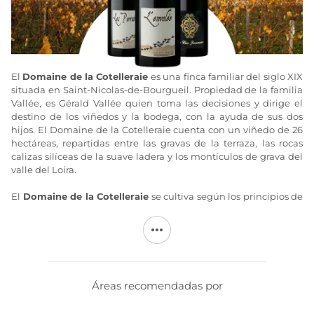
El
Domaine de la Cotelleraie
es una finca familiar del siglo XIX
situada en Saint-Nicolas-de-Bourgueil. Propiedad de la familia
Vallée, es Gérald Vallée quien toma las decisiones y dirige el
destino de los viñedos y la bodega, con la ayuda de sus dos
hijos. El Domaine de la Cotelleraie cuenta con un viñedo de 26
hectáreas, repartidas entre las gravas de la terraza, las rocas
calizas silíceas de la suave ladera y los montículos de grava del
valle del Loira.
El
Domaine de la Cotelleraie
se cultiva según los principios de
la agricultura ecológica desde 1999 y está a punto de obtener la
certificación. Aquí reina el Cabernet Franc, que prospera en
suelos trabajados a lo largo de todo el año con el fin de
optimizar la maduración natural de la uva y obtener la calidad
que convierte a esta finca en una de las mejores del Valle del
Loira. En
el Domaine de la Cotelleraie
, Gérald Vallée mantiene
Áreas recomendadas por
la visión de un viñedo excepcional que enarbolan con orgullo
los colores de los vinos del Valle del Loira y que, año tras año, ha