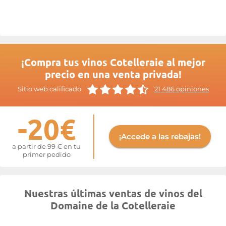
sabido imponerse como un referente en su denominación de
origen Saint-Nicolas-de-Bourgueil.
Más información en la página web de
Cotelleraie
¡Compra tus vinos Cotelleraie al mejor
precio en una venta privada!
Sitio web calificado
21 486 opiniones
-20€
¡Accede a las rebajas!
a partir de 99 € en tu
primer pedido
Nuestras últimas ventas de vinos del
Domaine de la Cotelleraie