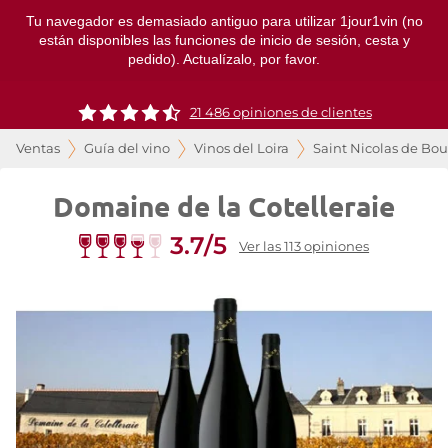
Tu navegador es demasiado antiguo para utilizar 1jour1vin (no
están disponibles las funciones de inicio de sesión, cesta y
pedido). Actualízalo, por favor.
21 486 opiniones de clientes
Ventas
Guía del vino
Vinos del Loira
Saint Nicolas de Bou
Domaine de la Cotelleraie
3.7/5
Ver las 113 opiniones