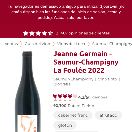
Tu navegador es demasiado antiguo para utilizar 1jour1vin (no
están disponibles las funciones de inicio de sesión, cesta y
pedido). Actualízalo, por favor.
21 487 opiniones de clientes
Ventas
Guía del vino
Vinos del Loira
Saumur-Champign
Jeanne Germain -
Saumur-Champigny
La Foulée 2022
Saumur-Champigny
|
Vino tinto
|
Biografía
4.2/5
(5 clientes)
90/100
Robert Parker
cabernet franc
afrutado
glotón