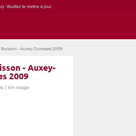
. Veuillez le mettre à jour.
 Buisson - Auxey-Duresses 2009
isson - Auxey-
es 2009
es
|
Vin rouge