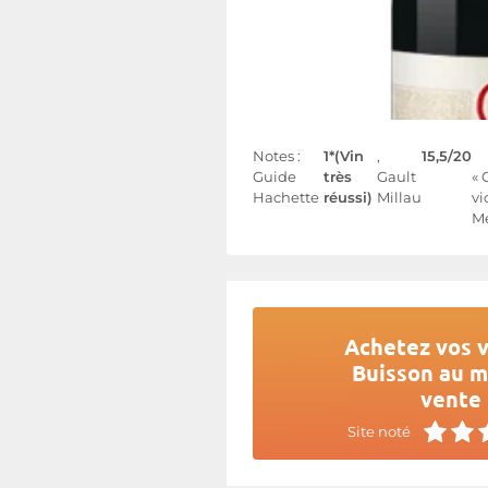
Notes :
1*(Vin
,
15,5/20
Guide
très
Gault
« 
Hachette
réussi)
Millau
vi
Me
Achetez vos v
Buisson au me
vente 
Site noté