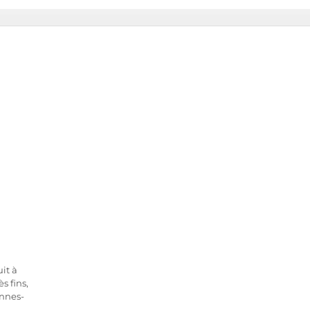
uit à
s fins,
onnes-