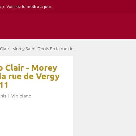
. Veuillez le mettre à jour.
air - Morey Saint-Denis En la rue de Vergy 2011
 Clair - Morey
la rue de Vergy
11
nis
|
Vin blanc