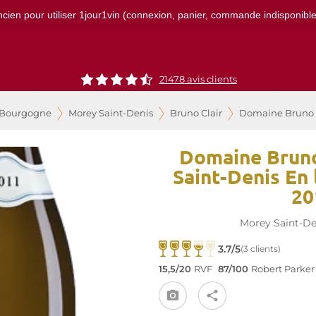
ncien pour utiliser 1jour1vin (connexion, panier, commande indisponibles)
21478
avis clients
 Bourgogne
Morey Saint-Denis
Bruno Clair
Domaine Bruno Cl
Domaine Bruno
Saint-Denis En 
20
Morey Saint-De
3.7/5
(3 clients)
15,5/20
RVF
87/100
Robert Parker