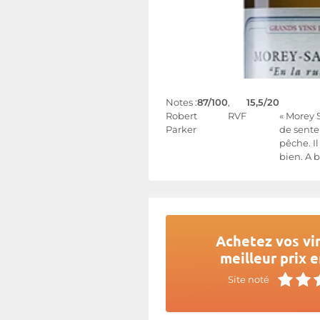
Notes :
87/100
,
15,5/20
Robert
RVF
« Morey 
Parker
de sente
pêche. I
bien. A 
Achetez vos vin
meilleur prix e
Site noté