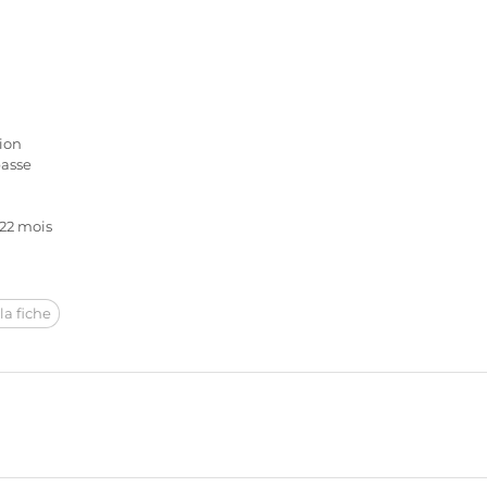
ion
basse
 22 mois
la fiche