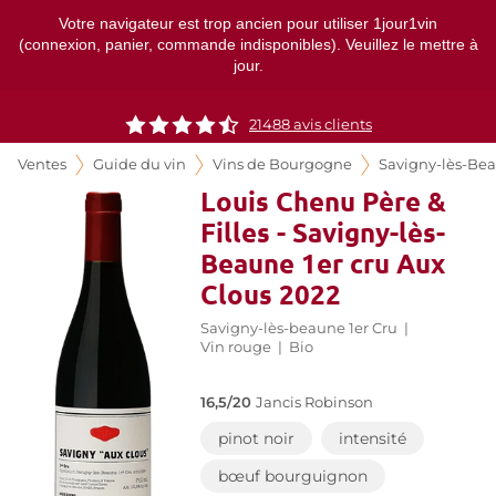
Votre navigateur est trop ancien pour utiliser 1jour1vin
(connexion, panier, commande indisponibles). Veuillez le mettre à
jour.
21488
avis clients
Ventes
Guide du vin
Vins de Bourgogne
Savigny-lès-Be
Louis Chenu Père &
Filles - Savigny-lès-
Beaune 1er cru Aux
Clous 2022
Savigny-lès-beaune 1er Cru
|
Vin rouge
|
Bio
16,5/20
Jancis Robinson
pinot noir
intensité
bœuf bourguignon