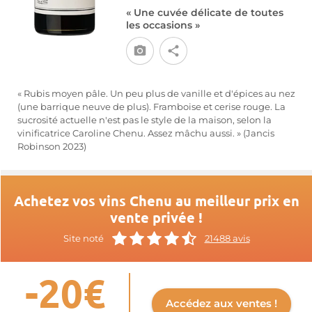
« Une cuvée délicate de toutes
les occasions »
« Rubis moyen pâle. Un peu plus de vanille et d'épices au nez
(une barrique neuve de plus). Framboise et cerise rouge. La
sucrosité actuelle n'est pas le style de la maison, selon la
vinificatrice Caroline Chenu. Assez mâchu aussi. » (Jancis
Robinson 2023)
Achetez vos vins Chenu au meilleur prix en
vente privée !
Site noté
21488 avis
-20€
Accédez aux ventes !