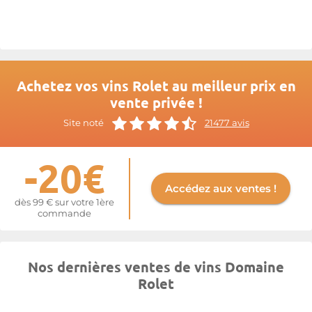
décline toute la richesse du terroir sur 65 hectares de vignes au
travers de la large palette de leur production en appellation
d'Arbois et de Côtes du Jura : Blancs, Rosés, Rouges, Vin-Jaune,
Vin de Paille, Marc Macvin et Crémants.
Plus d'informations sur le site de
Rolet
Achetez vos vins Rolet au meilleur prix en
vente privée !
Site noté
21477 avis
-20€
Accédez aux ventes !
dès 99 € sur votre 1ère
commande
Nos dernières ventes de vins Domaine
Rolet