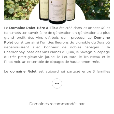
Le
Domaine Rolet Père & Fils
a été créé dans les années 40 et
transmets son savoir faire de génération en génération au plus
grand profit des vins d'Arbois qu'il propose. Le
Domaine
Rolet
constitue ainsi l'un des fleurons du vignoble du Jura où
s'épanouissent avec bonheur de nobles cépages : le
Chardonnay, base des vins blancs du jura, le Savagnin, cépage
du très prestigieux vin jaune, le Poulsard, le Trousseau et le
Pinot noir, un ensemble de cépages de haute renommée.
Le
domaine Rolet
est aujourd'hui partagé entre 3 familles
souhaitant perpétuer la tradition : la famille Devillard
(vignerons en Bourgogne depuis 5 générations et propriétaires
du Château de Chamirey à Mercurey, du Domaine des Perdrix
en Côte de Nuits, du Domaine de la Ferté à Givry et du
Domaine de la Garenne dans le Mâconnais); la famille Dupuis
et la famille Flambert.
Domaines recommandés par
Sachant concilier tradition et modernisme, le
Domaine Rolet