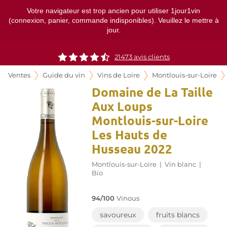
Votre navigateur est trop ancien pour utiliser 1jour1vin
(connexion, panier, commande indisponibles). Veuillez le mettre à
jour.
21473
avis clients
Ventes
Guide du vin
Vins de Loire
Montlouis-sur-Loire
Domaine de La Taille
Aux Loups
Montlouis-sur-Loire
Les Hauts de
Husseau 2022
Montlouis-sur-Loire
|
Vin blanc
|
Bio
94/100
Vinous
savoureux
fruits blancs