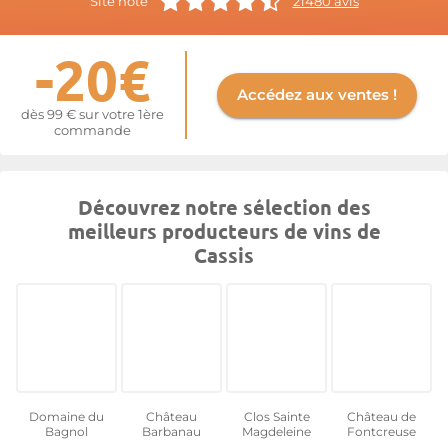
Site noté
21480 avis
Plus d'informations sur le site de
Cassis
-20€
Accédez aux ventes !
dès 99 € sur votre 1ère
commande
Découvrez notre sélection des
meilleurs producteurs de vins de
Cassis
Domaine du
Château
Clos Sainte
Château de
Bagnol
Barbanau
Magdeleine
Fontcreuse