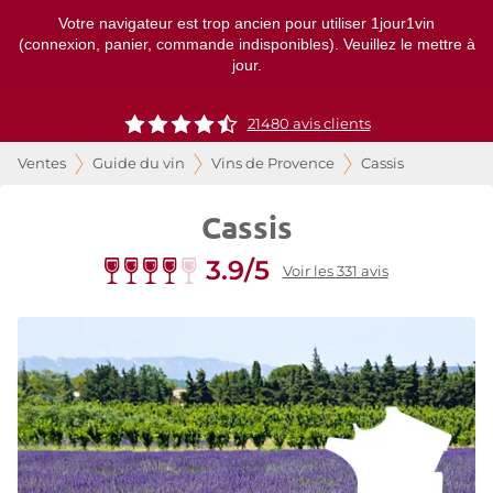
Votre navigateur est trop ancien pour utiliser 1jour1vin
(connexion, panier, commande indisponibles). Veuillez le mettre à
jour.
21480
avis clients
Ventes
Guide du vin
Vins de Provence
Cassis
Cassis
3.9/5
Voir les 331 avis