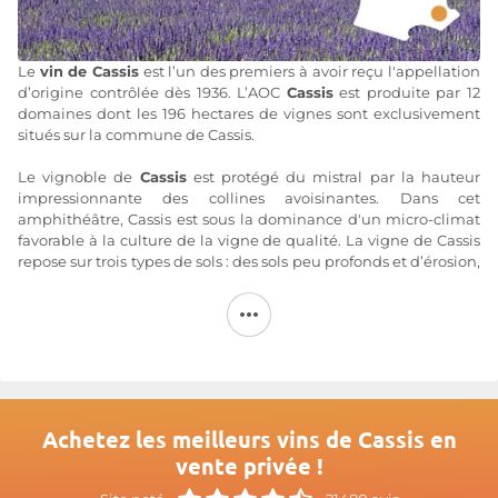
Le
vin de Cassis
est l’un des premiers à avoir reçu l'appellation
d’origine contrôlée dès 1936. L’AOC
Cassis
est produite par 12
domaines dont les 196 hectares de vignes sont exclusivement
situés sur la commune de Cassis.
Le vignoble de
Cassis
est protégé du mistral par la hauteur
impressionnante des collines avoisinantes. Dans cet
amphithéâtre, Cassis est sous la dominance d'un micro-climat
favorable à la culture de la vigne de qualité. La vigne de Cassis
repose sur trois types de sols : des sols peu profonds et d’érosion,
des sols rendziniformes et sols bruns peu profonds, et des sols
bruns développés sur colluvions. Les quelques 200 hectares de
l'appellation
Cassis
autorisent une production annuelle d'un
million de bouteilles du précieux nectar.
Les vendanges des
vins de Cassis
se font à la main. Les
cépages utilisés pour les vins blancs sont l'Ugni blanc, la
Clairette, la Marsanne, le Doucillon (nom local du Bourboulenc)
Achetez les meilleurs vins de Cassis en
et le Sauvignon. Les vins
Cassis
rouges et les rosés utilisent le
vente privée !
Grenache, le Cinsault et le Mourvèdre. Le Château Barbanau
offre un très bel aperçu de ces assemblages.