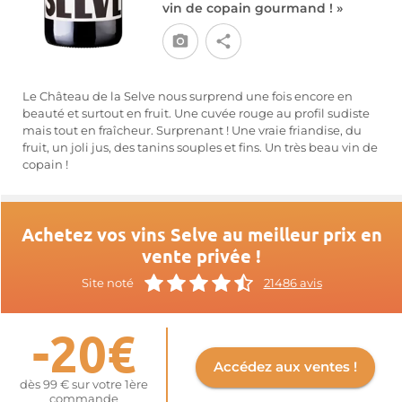
vin de copain gourmand ! »
Le Château de la Selve nous surprend une fois encore en
beauté et surtout en fruit. Une cuvée rouge au profil sudiste
mais tout en fraîcheur. Surprenant ! Une vraie friandise, du
fruit, un joli jus, des tanins souples et fins. Un très beau vin de
copain !
Achetez vos vins Selve au meilleur prix en
vente privée !
Site noté
21486 avis
-20€
Accédez aux ventes !
dès 99 € sur votre 1ère
commande