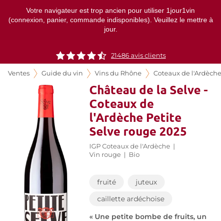
Votre navigateur est trop ancien pour utiliser 1jour1vin
(connexion, panier, commande indisponibles). Veuillez le mettre à
jour.
21486
avis clients
Ventes
Guide du vin
Vins du Rhône
Coteaux de l'Ardèch
Château de la Selve -
Coteaux de
l'Ardèche Petite
Selve rouge 2025
IGP Coteaux de l'Ardèche
|
Vin rouge
|
Bio
fruité
juteux
caillette ardéchoise
« Une petite bombe de fruits, un