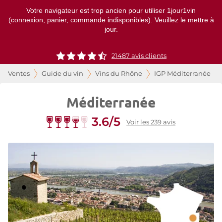
Votre navigateur est trop ancien pour utiliser 1jour1vin
(connexion, panier, commande indisponibles). Veuillez le mettre à
jour.
21487
avis clients
Ventes
Guide du vin
Vins du Rhône
IGP Méditerranée
Méditerranée
3.6/5
Voir les 239 avis