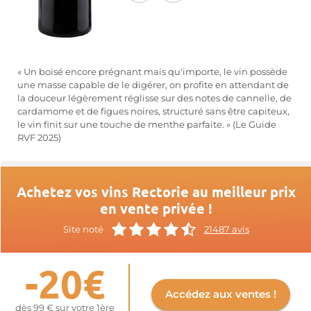
« Un boisé encore prégnant mais qu'importe, le vin possède
une masse capable de le digérer, on profite en attendant de
la douceur légèrement réglisse sur des notes de cannelle, de
cardamome et de figues noires, structuré sans être capiteux,
le vin finit sur une touche de menthe parfaite. » (Le Guide
RVF 2025)
Achetez vos vins Rectorie au meilleur prix
en vente privée !
Site noté
21487 avis
-20€
Accédez aux ventes !
dès 99 € sur votre 1ère