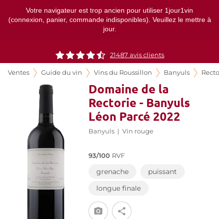
Votre navigateur est trop ancien pour utiliser 1jour1vin
(connexion, panier, commande indisponibles). Veuillez le mettre à
jour.
21487
avis clients
Ventes
Guide du vin
Vins du Roussillon
Banyuls
Recto
Domaine de la
Rectorie - Banyuls
Léon Parcé 2022
Banyuls
|
Vin rouge
93/100
RVF
grenache
puissant
longue finale