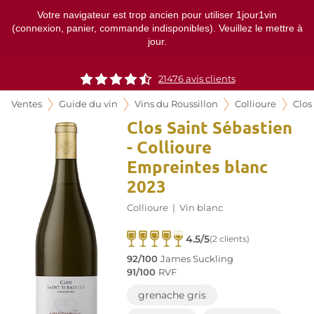
Votre navigateur est trop ancien pour utiliser 1jour1vin
(connexion, panier, commande indisponibles). Veuillez le mettre à
jour.
21476
avis clients
Ventes
Guide du vin
Vins du Roussillon
Collioure
Clos
Clos Saint Sébastien
- Collioure
Empreintes blanc
2023
Collioure
|
Vin blanc
4.5/5
(2 clients)
92/100
James Suckling
91/100
RVF
grenache gris