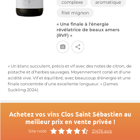
complexe
aromatique
filet mignon
« Une finale à l'énergie
révélatrice de beaux amers
(RVF) »
« Un blanc succulent, précis et vif avec des notes de citron, de
pistache et d'herbes sauvages. Moyennement corsé et d'une
acidité vive. Vif et équilibré, avec beaucoup d'énergie et une
finale concentrée d'une excellente longueur. » (James
Suckling 2024)
Achetez vos vins Clos Saint Sébastien au
meilleur prix en vente privée !
Site noté
21476 avis