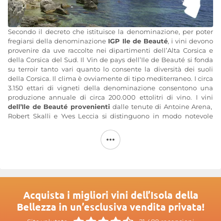
Secondo il decreto che istituisce la denominazione, per poter
fregiarsi della denominazione
IGP Ile de Beauté
, i vini devono
provenire da uve raccolte nei dipartimenti dell’Alta Corsica e
della Corsica del Sud. Il Vin de pays dell’Ile de Beauté si fonda
su terroir tanto vari quanto lo consente la diversità dei suoli
della Corsica. Il clima è ovviamente di tipo mediterraneo. I circa
3.150 ettari di vigneti della denominazione consentono una
produzione annuale di circa 200.000 ettolitri di vino. I vini
dell’Ile de Beauté provenienti
dalle tenute di Antoine Arena,
Robert Skalli e Yves Leccia si distinguono in modo notevole
all’interno di questa produzione.
I vitigni autorizzati per l’indicazione geografica protetta
Ile de
Beauté
sono numerosi e rappresentativi dei vigneti coltivati
sull’isola: Aléatico, Barbarossa, Carignan, Ganson, Gramon,
Lledoner Pelut, Mourvèdre, Nielluccio, Portan, Tempranillo,
Ugni, Vermentino, Biancu Gentile, Codivarta, Morrastel e molti
altri vitigni diffusi sulla terraferma.
Acquista i migliori vini dell’Isola della
Bellezza in un’esclusiva vendita privata!
I
vini dell’Ile de Beauté
possono essere suddivisi in due
tipologie. I vini monovitigno sono vini locali venduti con il