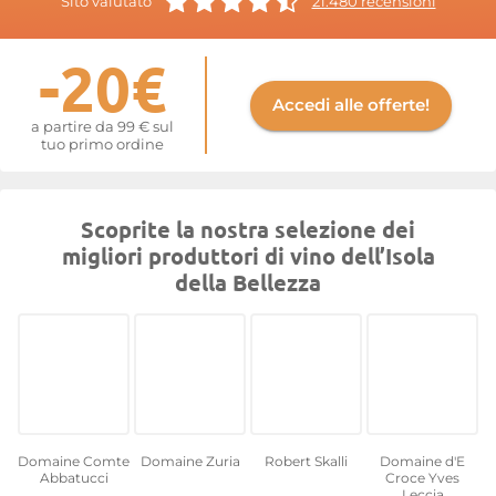
Sito valutato
21.480 recensioni
nome di un marchio o di una tenuta. I «Vins de Pays Primeurs»,
commercializzati a partire dal terzo giovedì di ottobre,
-20€
esprimono al meglio le loro qualità gustative e sono destinati al
consumo immediato.
Accedi alle offerte!
Maggiori informazioni sul sito di
IGP Ile de Beauté
a partire da 99 € sul
tuo primo ordine
Scoprite la nostra selezione dei
migliori produttori di vino dell’Isola
della Bellezza
Domaine Comte
Domaine Zuria
Robert Skalli
Domaine d'E
Abbatucci
Croce Yves
Leccia