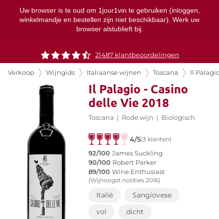
Uw browser is te oud om 1jour1vin te gebruiken (inloggen,
winkelmandje en bestellen zijn niet beschikbaar). Werk uw
browser alstublieft bij.
21487 klantbeoordelingen
Verkoop
Wijngids
Italiaanse wijnen
Toscana
Il Palagi
Il Palagio - Casino
delle Vie 2018
Toscana
|
Rode wijn
|
Biologisch
4/5
(3 klanten)
92/100
James Suckling
90/100
Robert Parker
89/100
Wine Enthusiast
(Wijnoogst notities 2016)
Italië
Sangiovese
vol
dicht