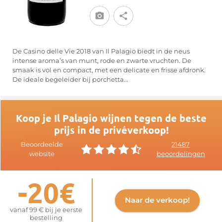
De Casino delle Vie 2018 van Il Palagio biedt in de neus
intense aroma’s van munt, rode en zwarte vruchten. De
smaak is vol en compact, met een delicate en frisse afdronk.
De ideale begeleider bij porchetta...
Koop je Il Palagio wijnen tegen de beste
prijs in de privéverkoop!
Beoordeelde
21487
website
beoordelingen
-20€
Naar de verkoop!
vanaf 99 € bij je eerste
bestelling