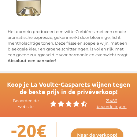
Het domein produceert een witte Corbières met een mooie
aromatische expressie, gekenmerkt door bloemige, licht
mentholachtige tonen. Deze frisse en soepele wijn, met een
bleekgele kleur en groene schitteringen, is vol en rijk, met
een goede zuurgraad die voor harmonie en evenwicht zorgt.
Absoluut een aanrader!
Koop je La Voulte-Gasparets wijnen tegen
de beste prijs in de privéverkoop!
Beoordeelde
21486
website
beoordelingen
-20€
Naar de verkoop!