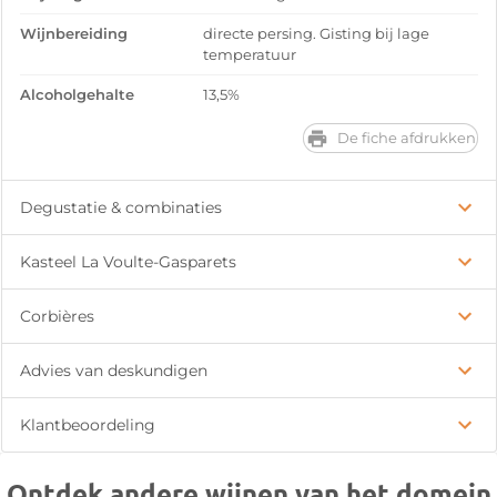
Wijnbereiding
directe persing. Gisting bij lage
temperatuur
Alcoholgehalte
13,5%
De fiche afdrukken
Degustatie & combinaties
Kasteel La Voulte-Gasparets
Corbières
Advies van deskundigen
Klantbeoordeling
Ontdek andere wijnen van het domein