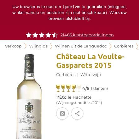
Uw browser is te oud om 1jour1vin te gebruiken (inloggen,
winkelmandje en bestellen zijn niet beschikbaar). Werk uw
browser alstublieft bij.
21486 klantbeoordelingen
Verkoop
Wijngids
Wijnen uit de Languedoc
Corbières
Château La Voulte-
Gasparets 2015
Corbières
|
Witte wijn
4/5
(1 klanten)
1*Étoile
Hachette
(Wijnoogst notities 2014)