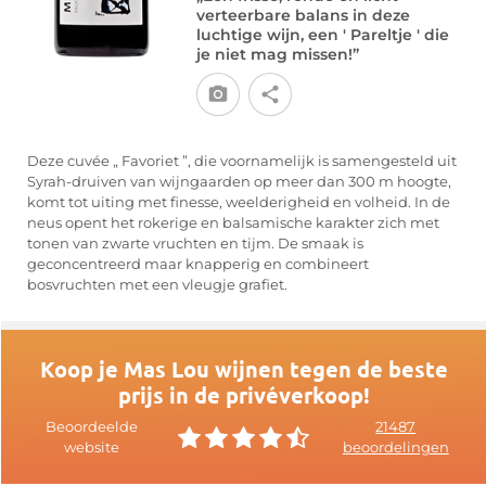
verteerbare balans in deze
luchtige wijn, een ' Pareltje ' die
je niet mag missen!”
Deze cuvée „ Favoriet ”, die voornamelijk is samengesteld uit
Syrah-druiven van wijngaarden op meer dan 300 m hoogte,
komt tot uiting met finesse, weelderigheid en volheid. In de
neus opent het rokerige en balsamische karakter zich met
tonen van zwarte vruchten en tijm. De smaak is
geconcentreerd maar knapperig en combineert
bosvruchten met een vleugje grafiet.
Koop je Mas Lou wijnen tegen de beste
prijs in de privéverkoop!
Beoordeelde
21487
website
beoordelingen