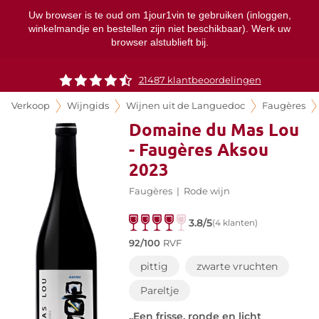
Uw browser is te oud om 1jour1vin te gebruiken (inloggen,
winkelmandje en bestellen zijn niet beschikbaar). Werk uw
browser alstublieft bij.
21487 klantbeoordelingen
Verkoop
Wijngids
Wijnen uit de Languedoc
Faugères
Domaine du Mas Lou
- Faugères Aksou
2023
Faugères
|
Rode wijn
3.8/5
(4 klanten)
92/100
RVF
pittig
zwarte vruchten
Pareltje
„Een frisse, ronde en licht