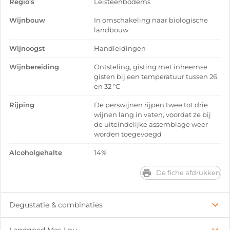
Regio's
Leisteenbodems
Wijnbouw
In omschakeling naar biologische
landbouw
Wijnoogst
Handleidingen
Wijnbereiding
Ontsteling, gisting met inheemse
gisten bij een temperatuur tussen 26
en 32 °C
Rijping
De perswijnen rijpen twee tot drie
wijnen lang in vaten, voordat ze bij
de uiteindelijke assemblage weer
worden toegevoegd
Alcoholgehalte
14%
De fiche afdrukken
Degustatie & combinaties