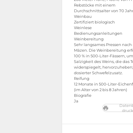
Rebstöcke mit einem
Durchschnittsalter von 70 Jah
Weinbau
Zertifiziert biologisch
Weinlese
Bedienungsanleitungen
Weinbereitung
Sehr langsames Pressen nac
Mäzen. Die Weinbereitung erf
100 % in 500-Liter-Fässern, um
Salzigkeit des Weins, die das T
widerspiegelt, hervorzuheben
dosierter Schwefelzusatz.
Reifung
12 Monate in 500-Liter-Eichen
(im Alter von 2 bis 8 Jahren)
Biografie
Ja
Datenb
druc