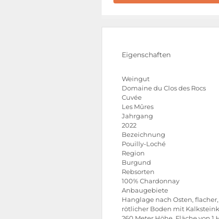
Eigenschaften
Weingut
Domaine du Clos des Rocs
Cuvée
Les Mûres
Jahrgang
2022
Bezeichnung
Pouilly-Loché
Region
Burgund
Rebsorten
100% Chardonnay
Anbaugebiete
Hanglage nach Osten, flacher,
rötlicher Boden mit Kalksteink
260 Meter Höhe, Fläche von 1 