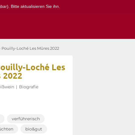
r). Bitte aktualisieren Sie ihn.
- Pouilly-Loché Les Mûres 2022
Pouilly-Loché Les
 2022
ißwein
|
Biografie
verführerisch
üchten
bio&gut