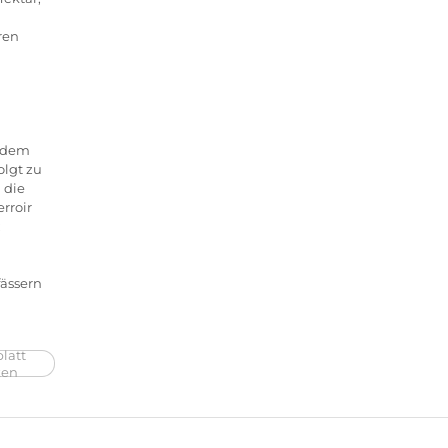
ren
h dem
olgt zu
 die
erroir
;
fässern
latt
ken