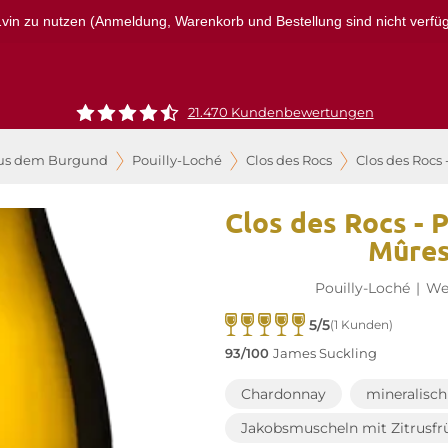
r1vin zu nutzen (Anmeldung, Warenkorb und Bestellung sind nicht verfügba
21.470 Kundenbewertungen
us dem Burgund
Pouilly-Loché
Clos des Rocs
Clos des Rocs 
Clos des Rocs - 
Mûres
Pouilly-Loché
|
We
5/5
(1 Kunden)
93/100
James Suckling
Chardonnay
mineralisch
Jakobsmuscheln mit Zitrusfr