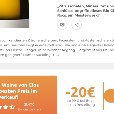
„Zitrusschalen, Mineralität und
Schlüsselbegriffe dieses Bio-
Rocs: ein Meisterwerk!“
 von kandierten Zitronenscheiben, Feuerstein und Austernschalen di
. Am Gaumen zeigt er eine mittlere Fülle und eine elegante Balan
ität und Frische. Langer, mineralischer Abgang. Hergestellt aus Tra
rn geeignet.“ (James Suckling 2024)
e Weine von Clos
-20€
besten Preis im
verkauf!
ab 99 € bei Ihrer
21.470
ersten Bestellung
Bewertungen