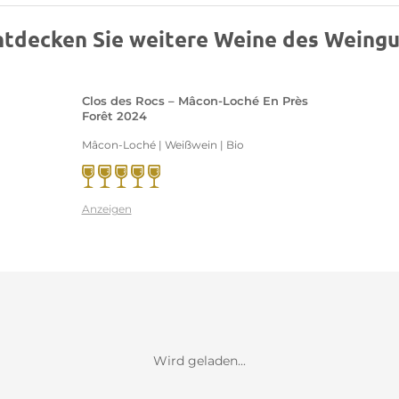
ntdecken Sie weitere Weine des Weingu
Clos des Rocs – Mâcon-Loché En Près
Forêt 2024
Mâcon-Loché | Weißwein | Bio
Anzeigen
Wird geladen...