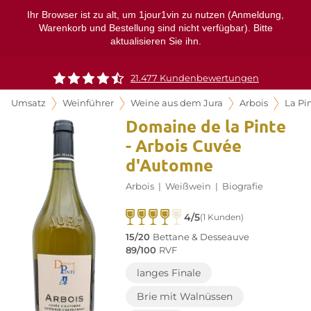
Ihr Browser ist zu alt, um 1jour1vin zu nutzen (Anmeldung,
Warenkorb und Bestellung sind nicht verfügbar). Bitte
aktualisieren Sie ihn.
21.477 Kundenbewertungen
Umsatz
Weinführer
Weine aus dem Jura
Arbois
La Pi
Domaine de la Pinte
- Arbois Cuvée
d'Automne
Arbois
|
Weißwein
|
Biografie
4/5
(1 Kunden)
15/20
Bettane & Desseauve
89/100
RVF
langes Finale
Brie mit Walnüssen