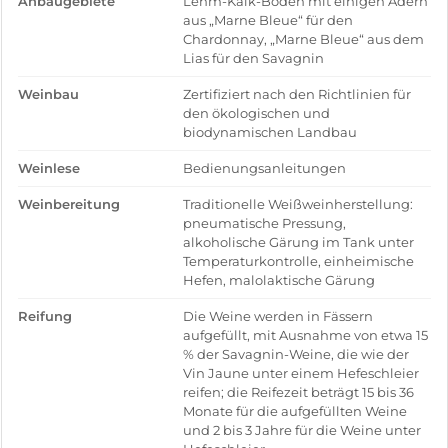
Anbaugebiete
Lehm-Kalk-Böden mit einigen Adern
aus „Marne Bleue“ für den
Chardonnay, „Marne Bleue“ aus dem
Lias für den Savagnin
Weinbau
Zertifiziert nach den Richtlinien für
den ökologischen und
biodynamischen Landbau
Weinlese
Bedienungsanleitungen
Weinbereitung
Traditionelle Weißweinherstellung:
pneumatische Pressung,
alkoholische Gärung im Tank unter
Temperaturkontrolle, einheimische
Hefen, malolaktische Gärung
Reifung
Die Weine werden in Fässern
aufgefüllt, mit Ausnahme von etwa 15
% der Savagnin-Weine, die wie der
Vin Jaune unter einem Hefeschleier
reifen; die Reifezeit beträgt 15 bis 36
Monate für die aufgefüllten Weine
und 2 bis 3 Jahre für die Weine unter