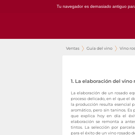
Tu navegador es demasiado antiguo para ut
Ventas
Guía del vino
Vino ro
1. La elaboración del vino
La elaboración de un rosado equ
proceso delicado, en el que el d
la producción resulta esencial 
aromático, pero sin taninos. Es 
que explica hoy en día el éxi
elaboración se remonta a antes
tintos. La selección por parcel
para el éxito de un vino rosado