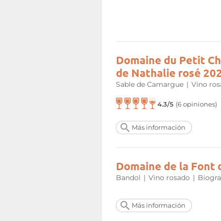
4. El vino rosado y sus ma
El vino rosado es un vino que
festivas y que se puede tomar
acompañar entrantes fríos o ca
con el plato principal de la co
Domaine du Petit C
embargo, algunos rosados más
de Nathalie rosé 20
con pescados como el salmonete
Sable de Camargue
|
Vino ro
4.3/5
(6 opiniones)
Más información
Domaine de la Font 
Bandol
|
Vino rosado
|
Biogra
Más información