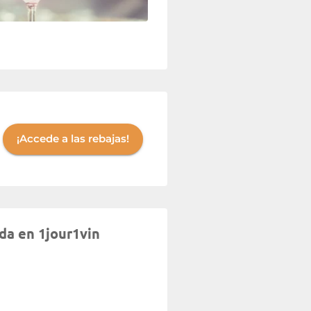
¡Accede a las rebajas!
da en 1jour1vin