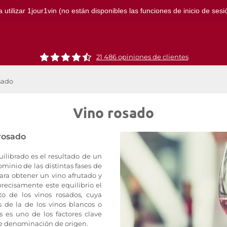
ilizar 1jour1vin (no están disponibles las funciones de inicio de sesión
21 486 opiniones de clientes
sado
Vino rosado
 rosado
ilibrado es el resultado de un
ominio de las distintas fases de
para obtener un vino afrutado y
precisamente este equilibrio el
to de los vinos rosados, cuya
 de la de los vinos blancos o
as es uno de los factores clave
 de denominación de origen.