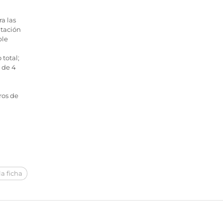
a las
ntación
ble
 total;
 de 4
ros de
a ficha