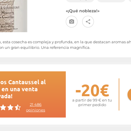
«¡Qué nobleza!»
 esta cosecha es compleja y profunda, en la que destacan aromas ah
on un gran equilibrio. Una referencia magnífica.
os Cantaussel al
-20€
 en una venta
vada!
a partir de 99 € en tu
21 486
primer pedido
opiniones