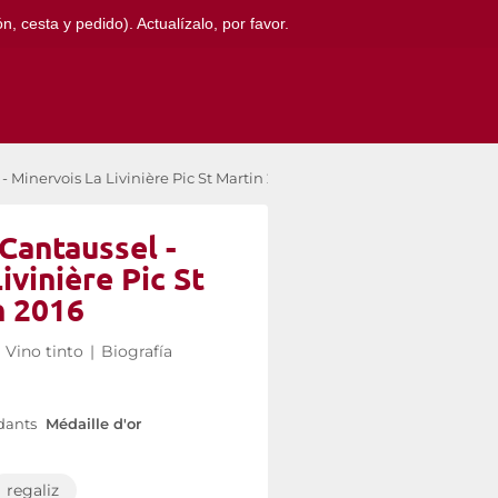
, cesta y pedido). Actualízalo, por favor.
Minervois La Livinière Pic St Martin 2016
Cantaussel -
ivinière Pic St
n 2016
Vino tinto
|
Biografía
dants
Médaille d'or
regaliz