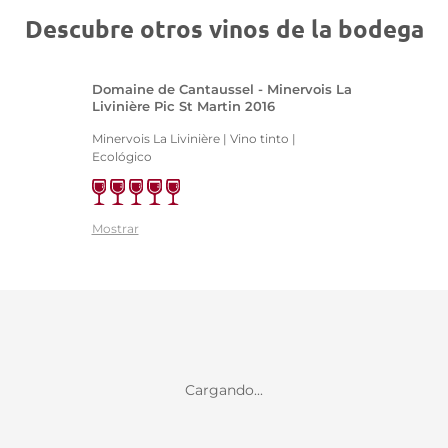
Descubre otros vinos de la bodega
Domaine de Cantaussel - Minervois La
Livinière Pic St Martin 2016
Minervois La Livinière | Vino tinto |
Ecológico
Mostrar
Cargando...