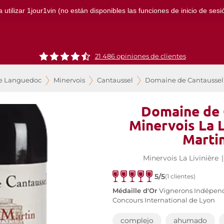
ilizar 1jour1vin (no están disponibles las funciones de inicio de sesión
21 486 opiniones de clientes
de Languedoc
Minervois
Cantaussel
Domaine de Cantaussel - 
Domaine de 
Minervois La L
Marti
Minervois La Livinière
|
5/5
(1 clientes)
Médaille d'Or
Vignerons Indépen
Concours International de Lyon
complejo
ahumado