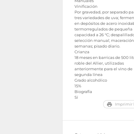
Manuales
Vinificación
Por gravedad, por separado par
tres variedades de uva; ferme
en depósitos de acero inoxida
termorregulados de pequeña
capacidad a 26 °C; despalillado
selección manual; maceración
semanas; pisado diario.
Crianza
18 meses en barricas de 500 lit
roble del Allier, utilizadas
anteriormente para el vino de
segunda línea
Grado alcohólico
15%
Biografía
Sí
Imprimir l