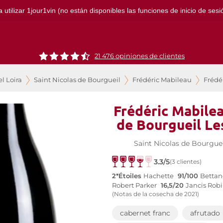
ilizar 1jour1vin (no están disponibles las funciones de inicio de sesión
21 476 opiniones de clientes
l Loira
Saint Nicolas de Bourgueil
Frédéric Mabileau
Frédé
Frédéric Mabilea
de Bourgueil Le
Saint Nicolas de Bourguei
3.3/5
(3 clientes)
2*Étoiles
Hachette
91/100
Bettan
Robert Parker
16,5/20
Jancis Rob
(Notas de la cosecha de 2021)
cabernet franc
afrutado