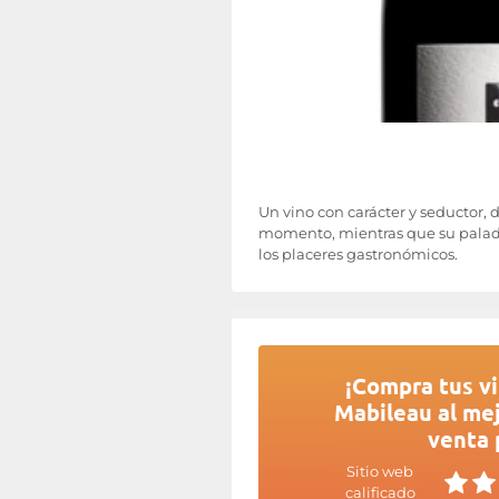
Un vino con carácter y seductor,
momento, mientras que su paladar 
los placeres gastronómicos.
¡Compra tus vi
Mabileau al mej
venta 
Sitio web
calificado