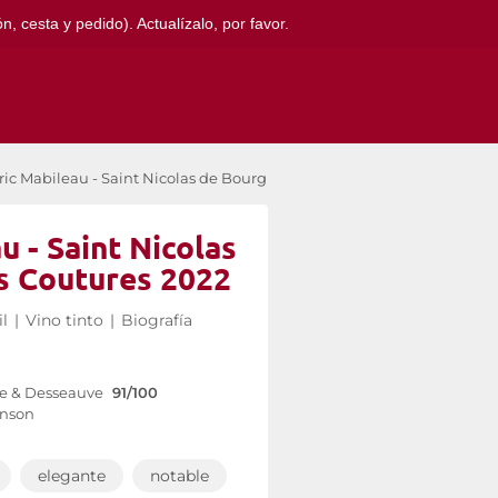
, cesta y pedido). Actualízalo, por favor.
ric Mabileau - Saint Nicolas de Bourgueil Les Coutures 2022
u - Saint Nicolas
s Coutures 2022
l
|
Vino tinto
|
Biografía
e & Desseauve
91/100
inson
elegante
notable