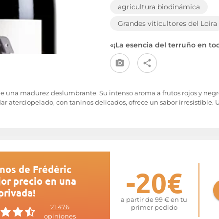
agricultura biodinámica
Grandes viticultores del Loira
«¡La esencia del terruño en to
 de una madurez deslumbrante. Su intenso aroma a frutos rojos y negr
aterciopelado, con taninos delicados, ofrece un sabor irresistible. 
nos de Frédéric
-20€
or precio en una
privada!
a partir de 99 € en tu
21 476
primer pedido
opiniones