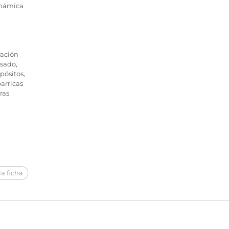
inámica
ración
isado,
pósitos,
arricas
ras
a ficha